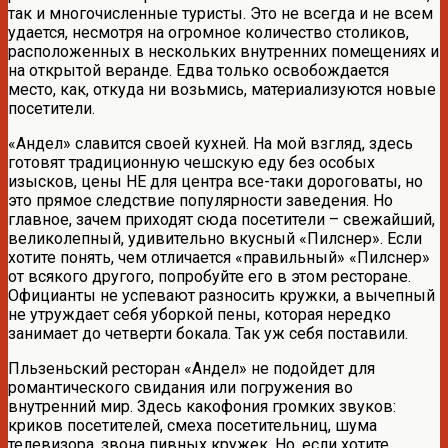
так и многочисленные туристы. Это не всегда и не всем
удается, несмотря на огромное количество столиков,
расположенных в нескольких внутренних помещениях и
на открытой веранде. Едва только освобождается
место, как, откуда ни возьмись, материализуются новые
посетители.
«Андел» славится своей кухней. На мой взгляд, здесь
готовят традиционную чешскую еду без особых
изысков, цены НЕ для центра все-таки дороговаты, но
это прямое следствие популярности заведения. Но
главное, зачем приходят сюда посетители – свежайший,
великолепный, удивительно вкусный «Пилснер». Если
хотите понять, чем отличается «правильный» «Пилснер»
от всякого другого, попробуйте его в этом ресторане.
Официанты не успевают разносить кружки, а вычепный
не утруждает себя уборкой пены, которая нередко
занимает до четверти бокала. Так уж себя поставили.
Пльзеньский ресторан «Андел» не подойдет для
романтического свидания или погружения во
внутренний мир. Здесь какофония громких звуков:
криков посетителей, смеха посетительниц, шума
телевизора, звона пивных кружек. Но, если хотите