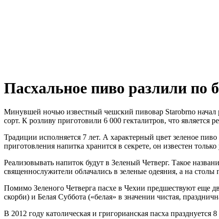
Пасхальное пиво разлили по 
Минувшей ночью известный чешский пивовар Starobrno начал 
сорт. К розливу приготовили 6 000 гекталитров, что является 
Традиции исполняется 7 лет. А характерный цвет зеленое пиво 
приготовления напитка хранится в секрете, он известен только
Реализовывать напиток будут в Зеленый Четверг. Такое названи
священнослужители облачались в зеленые одеяния, а на столы 
Помимо Зеленого Четверга пасхе в Чехии предшествуют еще дв
скорби) и Белая Суббота («белая» в значении чистая, праздничн
В 2012 году католическая и григорианская пасха празднуется 8