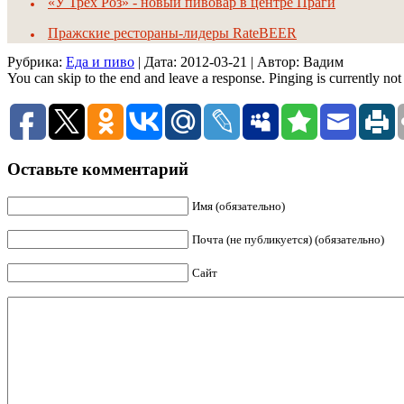
«У Трех Роз» - новый пивовар в центре Праги
Пражские рестораны-лидеры RateBEER
Рубрика:
Еда и пиво
| Дата:
2012-03-21
| Автор: Вадим
You can skip to the end and leave a response. Pinging is currently not
Оставьте комментарий
Имя (обязательно)
Почта (не публикуется) (обязательно)
Сайт