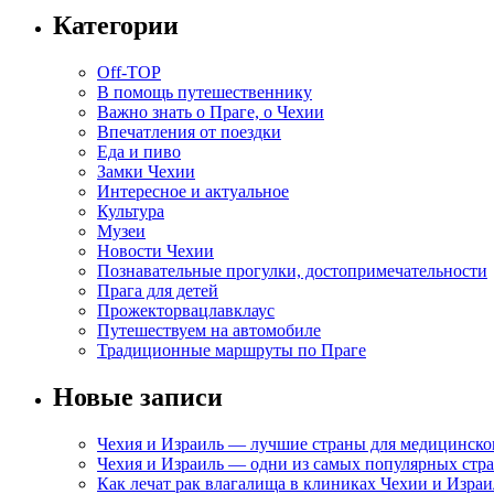
Категории
Off-TOP
В помощь путешественнику
Важно знать о Праге, о Чехии
Впечатления от поездки
Еда и пиво
Замки Чехии
Интересное и актуальное
Культура
Музеи
Новости Чехии
Познавательные прогулки, достопримечательности
Прага для детей
Прожекторвацлавклаус
Путешествуем на автомобиле
Традиционные маршруты по Праге
Новые записи
Чехия и Израиль — лучшие страны для медицинско
Чехия и Израиль — одни из самых популярных стра
Как лечат рак влагалища в клиниках Чехии и Израи