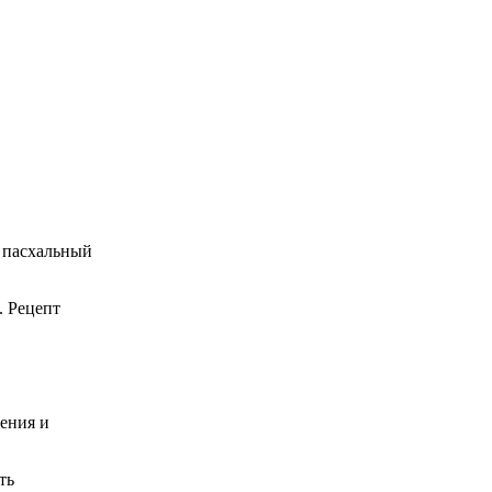
й пасхальный
. Рецепт
ения и
ть