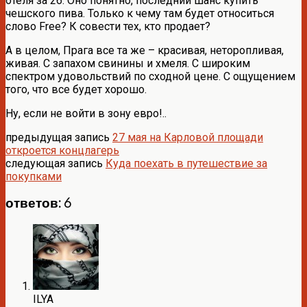
отеля за 26. Оно понятно, последний шанс купить
чешского пива. Только к чему там будет относиться
слово Free? К совести тех, кто продает?
А в целом, Прага все та же – красивая, неторопливая,
живая. С запахом свинины и хмеля. С широким
спектром удовольствий по сходной цене. С ощущением
того, что все будет хорошо.
Ну, если не войти в зону евро!..
предыдущая запись
27 мая на Карловой площади
откроется концлагерь
следующая запись
Куда поехать в путешествие за
покупками
ответов: 6
ILYA