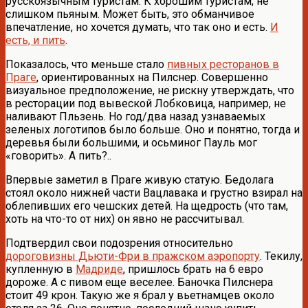
русскоязычным туристам. К хорошим туристам, не
слишком пьяным. Может быть, это обманчивое
впечатление, но хочется думать, что так оно и есть.
И
есть, и пить
.
Показалось, что меньше стало
пивных ресторанов в
Праге
, ориентированных на Пилснер. Совершенно
визуальное предположение, не рискну утверждать, что
в ресторации под вывеской Лобковица, например, не
наливают Пльзень. Но год/два назад узнаваемых
зеленых логотипов было больше. Оно и понятно, тогда и
деревья были большими, и осьминог Пауль мог
«говорить». А пить?..
Впервые заметил в Праге живую статую. Бедолага
стоял около нижней части Вацлавака и грустно взирал на
облепивших его чешских детей. На щедрость (что там,
хоть на что-то от них) он явно не рассчитывал.
Подтвердил свои подозрения относительно
дороговизны Дьюти-Фри в пражском аэропорту
. Текилу,
купленную в
Мадриде
, пришлось брать на 6 евро
дороже. А с пивом еще веселее. Баночка Пилснера
стоит 49 крон. Такую же я брал у вьетнамцев около