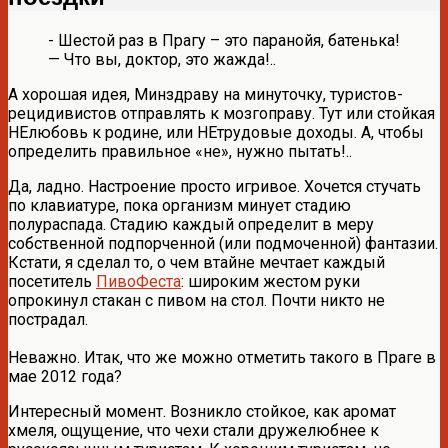
- Шестой раз в Прагу – это паранойя, батенька!
— Что вы, доктор, это жажда!..
А хорошая идея, Минздраву на минуточку, туристов-
рецидивистов отправлять к мозгоправу. Тут или стойкая
НЕлюбовь к родине, или НЕтрудовые доходы. А, чтобы
определить правильное «не», нужно пытать!..
Да, ладно. Настроение просто игривое. Хочется стучать
по клавиатуре, пока организм минует стадию
полураспада. Стадию каждый определит в меру
собственной подпорченной (или подмоченной) фантазии.
Кстати, я сделал то, о чем втайне мечтает каждый
посетитель
ПивоФеста
: широким жестом руки
опрокинул стакан с пивом на стол. Почти никто не
пострадал.
Неважно. Итак, что же можно отметить такого в Праге в
мае 2012 года?
Интересный момент. Возникло стойкое, как аромат
хмеля, ощущение, что чехи стали дружелюбнее к