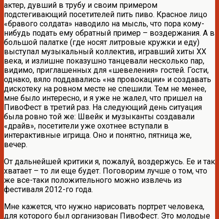
актер, дувший в трубу и своим примером
подстегивающий посетителей пить пиво. Красное лицо
«бравого солдата» наводило на мысль, что пора кому-
нибудь подать ему обратный пример – воздержания. А в
большой палатке (где носят литровые кружки и еду)
выступал музыкальный коллектив, игравший хиты XX
века, и излишне показушно танцевали несколько пар,
видимо, приглашенных для «шевеления» гостей. Гости,
однако, вяло поддавались «на провокации» и создавать
дискотеку на ровном месте не спешили. Тем не менее,
мне было интересно, и я уже не жалел, что пришел на
ПивоФест в третий раз. На следующий день ситуация
была ровно той же: Швейк и музыканты создавали
«драйв», посетители уже охотнее вступали в
интерактивные игрища. Оно и понятно, пятница же,
вечер.
От дальнейшей критики я, пожалуй, воздержусь. Ее и так
хватает – то ли еще будет. Поговорим лучше о том, что
же все-таки положительного можно извлечь из
фестиваля 2012-го года.
Мне кажется, что нужно нарисовать портрет человека,
для которого был организован ПивоФест. Это молодые