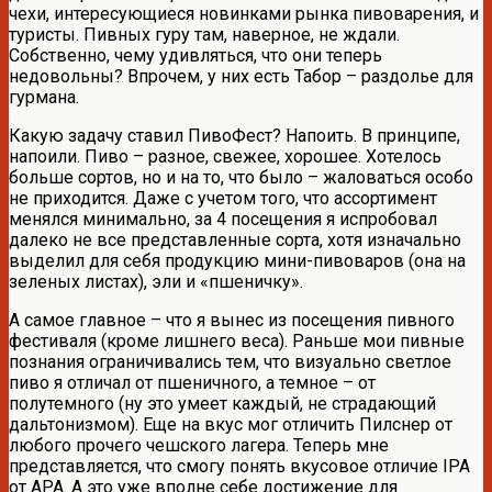
чехи, интересующиеся новинками рынка пивоварения, и
туристы. Пивных гуру там, наверное, не ждали.
Собственно, чему удивляться, что они теперь
недовольны? Впрочем, у них есть Табор – раздолье для
гурмана.
Какую задачу ставил ПивоФест? Напоить. В принципе,
напоили. Пиво – разное, свежее, хорошее. Хотелось
больше сортов, но и на то, что было – жаловаться особо
не приходится. Даже с учетом того, что ассортимент
менялся минимально, за 4 посещения я испробовал
далеко не все представленные сорта, хотя изначально
выделил для себя продукцию мини-пивоваров (она на
зеленых листах), эли и «пшеничку».
А самое главное – что я вынес из посещения пивного
фестиваля (кроме лишнего веса). Раньше мои пивные
познания ограничивались тем, что визуально светлое
пиво я отличал от пшеничного, а темное – от
полутемного (ну это умеет каждый, не страдающий
дальтонизмом). Еще на вкус мог отличить Пилснер от
любого прочего чешского лагера. Теперь мне
представляется, что смогу понять вкусовое отличие IPA
от APA. А это уже вполне себе достижение для