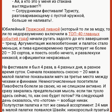
- Ай, а кто это у меня из стакана
выглядывает?!
— Сотрудникам фестиваля! Туристу,
разговаривающему с пустой кружкой,
больше не наливать!..
Юбилейный
Пражский пивной
(который то ли за мзду, то
ли по недоразумению включили в
ТОП-40 главных
событий года
) начали ругать задолго до его завершения
– тренд. Аргументация железобетонная: и палаток стало
меньше, и пива единовременно присутствует не более
20 — 30 сортов, и поесть особо нечего, и развлекухи
никакой, и официантки некрасивые.
На фестивале я был 4 раза, в 4 разных дня, в разное
время суток. Сначала показалось сносно – 20 мая в
малой палатке показывали матч за третье место между
чехами и финнами. Немногочисленные посетители
ПивоФеста болели за своих, но не слишком активно. И
сразу закралась предательская мысль: если так тухло
здесь сейчас, то, как оно будет потом? На следующий
день оказалось, что «потом» — вообще никак.
Полупустая палатка и тот же самый ассортимент. 24 мая
в малой палатке появился Швейк: низкорослый пузатый