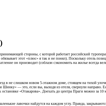
)
 принимающей стороны, с которой работает российский туропер
бязывает этот «плюс» я так и не понял). Поскольку отель пози
атление он производит (соблазн сэкономить на жилье всегда вел
ъезд в не слишком новом 5-этажном доме, стоящем на тихой улоч
и Шинку» — это, если вы, выходя из отеля, свернули направо. Е
к остановке «Отакарова». Доехать до центра Праги можно за 10 
аленькие лавочки найдутся на каждом углу. Правда, закрываютс