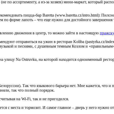
 (не по ассортименту, а из-за хозяев) мини-маркет, который расп
омендовать пицца-бар Baretta (www.baretta.cz/intro.html): Пилсн
м по форме лапоть – что еще нужно для достойного завершения 
авлению движения в центр, то можно зайти в настоящую
пражску
мендуют отправиться на ужин в ресторан Koliba (pastyrka.cz/ind
й музыкой и песнями, с душевным темным Козлом и «правильным
улицу Na Ostruvku, на которой находится одноименный ресторанчи
Белоруссии). Так что языкового барьера нет. Мне кажется, что 
няли, так что полный порядок.
считывая на Wi-Fi, так и не пригодился.
ся с места и тормозит. И самое главное – дверь у него нужно от