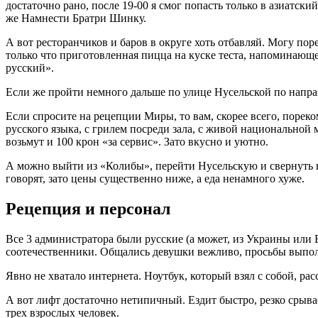
достаточно рано, после 19-00 я смог попасть только в азиатский
же Намнести Братри Шинку.
А вот ресторанчиков и баров в округе хоть отбавляй. Могу порек
только что приготовленная пицца на куске теста, напоминающе
русский».
Если же пройти немного дальше по улице Нусельской по напр
Если спросите на рецепции Миры, то вам, скорее всего, пореко
русского языка, с грилем посреди зала, с живой национально
возьмут и 100 крон «за сервис». Зато вкусно и уютно.
А можно выйти из «Колибы», перейти Нусельскую и свернуть на 
говорят, зато цены существенно ниже, а еда ненамного хуже.
Рецепция и персонал
Все 3 администратора были русские (а может, из Украины или 
соотечественники. Общались девушки вежливо, просьбы выпол
Явно не хватало интернета. Ноутбук, который взял с собой, рас
А вот лифт достаточно нетипичный. Ездит быстро, резко срывает
трех взрослых человек.