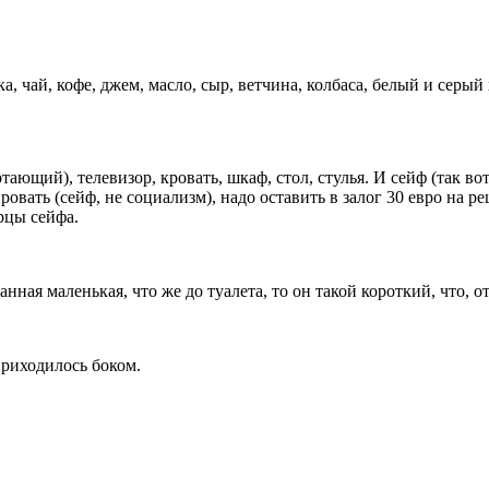
а, чай, кофе, джем, масло, сыр, ветчина, колбаса, белый и серый
ющий), телевизор, кровать, шкаф, стол, стулья. И сейф (так во
ровать (сейф, не социализм), надо оставить в залог 30 евро на 
рцы сейфа.
ная маленькая, что же до туалета, то он такой короткий, что, от
приходилось боком.