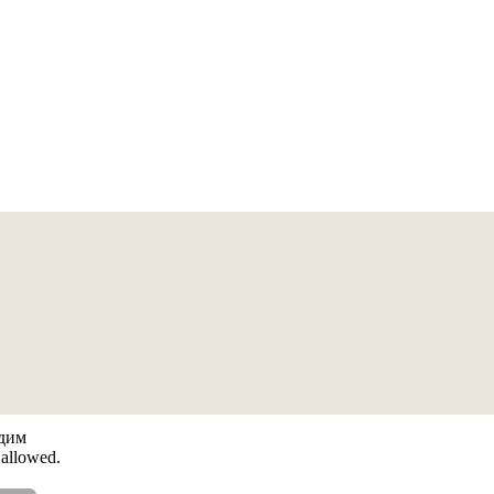
адим
 allowed.