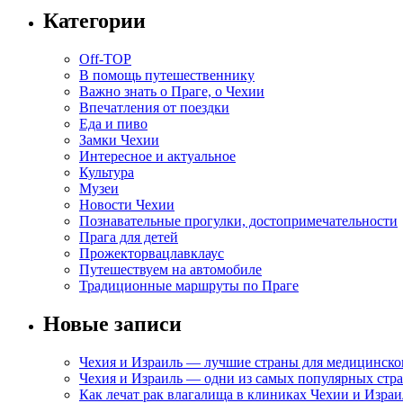
Категории
Off-TOP
В помощь путешественнику
Важно знать о Праге, о Чехии
Впечатления от поездки
Еда и пиво
Замки Чехии
Интересное и актуальное
Культура
Музеи
Новости Чехии
Познавательные прогулки, достопримечательности
Прага для детей
Прожекторвацлавклаус
Путешествуем на автомобиле
Традиционные маршруты по Праге
Новые записи
Чехия и Израиль — лучшие страны для медицинско
Чехия и Израиль — одни из самых популярных стра
Как лечат рак влагалища в клиниках Чехии и Израи