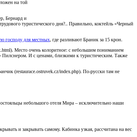
оложен на той
ер, Бернард и
трудового туристического дня?.. Правильно, коктейль «Черный
ю господу для местных
, где разливают Браник за 15 крон.
ex.html). Место очень колоритное: с небольшим пониманием
» Пилснером. И с ценами, близкими к туристическим. Также
к (restaurace.ostruvek.cz/index.php). По-русски там не
и постояльцы небольшого отеля Мира – исключительно наши
крывать и закрывать самому. Кабинка узкая, рассчитана на вес