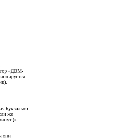
атор «ДВМ-
ционируется
ик).
ке. Буквально
сли же
минут (к
я они