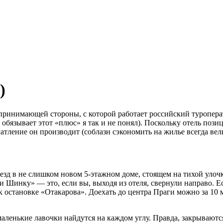
)
 принимающей стороны, с которой работает российский туропер
бязывает этот «плюс» я так и не понял). Поскольку отель пози
атление он производит (соблазн сэкономить на жилье всегда вел
ъезд в не слишком новом 5-этажном доме, стоящем на тихой улоч
и Шинку» — это, если вы, выходя из отеля, свернули направо. Е
к остановке «Отакарова». Доехать до центра Праги можно за 10 
аленькие лавочки найдутся на каждом углу. Правда, закрываютс