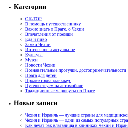
Категории
Off-TOP
В помощь путешественнику
Важно знать о Праге, о Чехии
Впечатления от поездки
Еда и пиво
Замки Чехии
Интересное и актуальное
Культура
Музеи
Новости Чехии
Познавательные прогулки, достопримечательности
Прага для детей
Прожекторвацлавклаус
Путешествуем на автомобиле
Традиционные маршруты по Праге
Новые записи
Чехия и Израиль — лучшие страны для медицинско
Чехия и Израиль — одни из самых популярных стра
Как лечат рак влагалища в клиниках Чехии и Израи