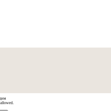
адим
 allowed.