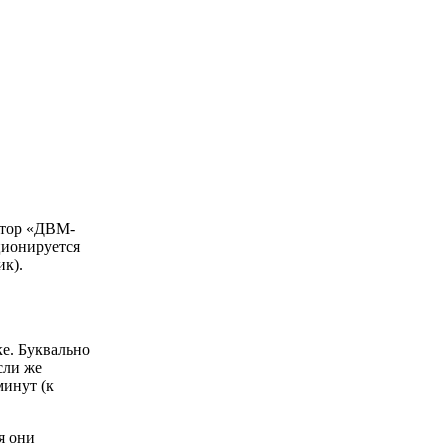
атор «ДВМ-
ционируется
ик).
ке. Буквально
сли же
минут (к
я они