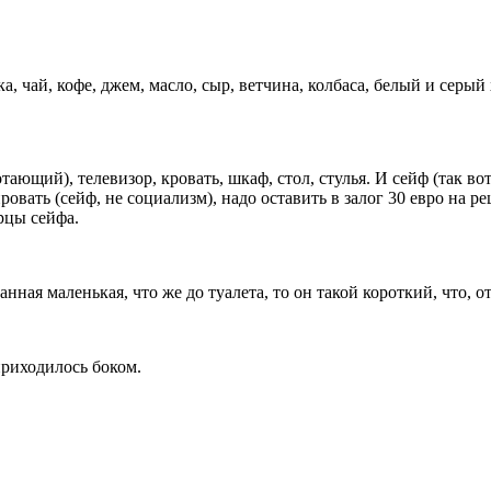
а, чай, кофе, джем, масло, сыр, ветчина, колбаса, белый и серый
ющий), телевизор, кровать, шкаф, стол, стулья. И сейф (так во
ровать (сейф, не социализм), надо оставить в залог 30 евро на 
рцы сейфа.
ная маленькая, что же до туалета, то он такой короткий, что, от
приходилось боком.