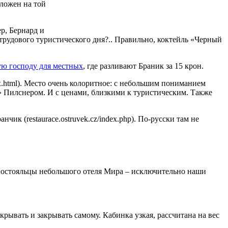
оложен на той
ер, Бернард и
трудового туристического дня?.. Правильно, коктейль «Черный
ю господу для местных
, где разливают Браник за 15 крон.
ex.html). Место очень колоритное: с небольшим пониманием
» Пилснером. И с ценами, близкими к туристическим. Также
к (restaurace.ostruvek.cz/index.php). По-русски там не
и постояльцы небольшого отеля Мира – исключительно наши
крывать и закрывать самому. Кабинка узкая, рассчитана на вес