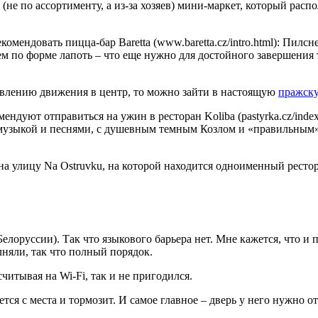
 (не по ассортименту, а из-за хозяев) мини-маркет, который расп
омендовать пицца-бар Baretta (www.baretta.cz/intro.html): Пилсн
м по форме лапоть – что еще нужно для достойного завершения 
авлению движения в центр, то можно зайти в настоящую
пражску
мендуют отправиться на ужин в ресторан Koliba (pastyrka.cz/ind
й музыкой и песнями, с душевным темным Козлом и «правильным
улицу Na Ostruvku, на которой находится одноименный ресторанчи
Белоруссии). Так что языкового барьера нет. Мне кажется, что 
няли, так что полный порядок.
считывая на Wi-Fi, так и не пригодился.
ся с места и тормозит. И самое главное – дверь у него нужно от