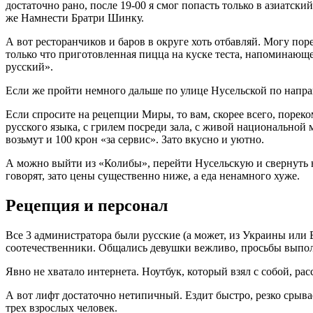
достаточно рано, после 19-00 я смог попасть только в азиатский
же Намнести Братри Шинку.
А вот ресторанчиков и баров в округе хоть отбавляй. Могу порек
только что приготовленная пицца на куске теста, напоминающе
русский».
Если же пройти немного дальше по улице Нусельской по напр
Если спросите на рецепции Миры, то вам, скорее всего, пореко
русского языка, с грилем посреди зала, с живой национально
возьмут и 100 крон «за сервис». Зато вкусно и уютно.
А можно выйти из «Колибы», перейти Нусельскую и свернуть на 
говорят, зато цены существенно ниже, а еда ненамного хуже.
Рецепция и персонал
Все 3 администратора были русские (а может, из Украины или 
соотечественники. Общались девушки вежливо, просьбы выпол
Явно не хватало интернета. Ноутбук, который взял с собой, рас
А вот лифт достаточно нетипичный. Ездит быстро, резко срывает
трех взрослых человек.