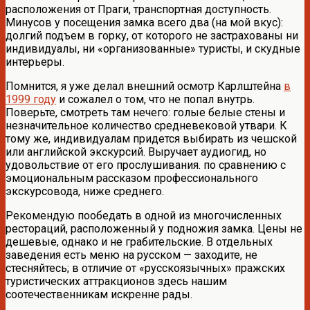
расположения от Праги, транспортная доступность.
Минусов у посещения замка всего два (на мой вкус):
долгий подъем в горку, от которого не застрахованы ни
индивидуалы, ни «организованные» туристы, и скудные
интерьеры.
Помнится, я уже делал внешний осмотр Карлштейна
в
1999 году
и сожалел о том, что не попал внутрь.
Поверьте, смотреть там нечего: голые белые стены и
незначительное количество средневековой утвари. К
тому же, индивидуалам придется выбирать из чешской
или английской экскурсий. Выручает аудиогид, но
удовольствие от его прослушивания. по сравнению с
эмоциональным рассказом профессионального
экскурсовода, ниже среднего.
Рекомендую пообедать в одной из многочисленных
рестораций, расположенный у подножия замка. Цены не
дешевые, однако и не грабительские. В отдельных
заведения есть меню на русском — заходите, не
стесняйтесь; в отличие от «русскоязычных» пражских
туристических аттракционов здесь нашим
соотечественникам искренне рады.