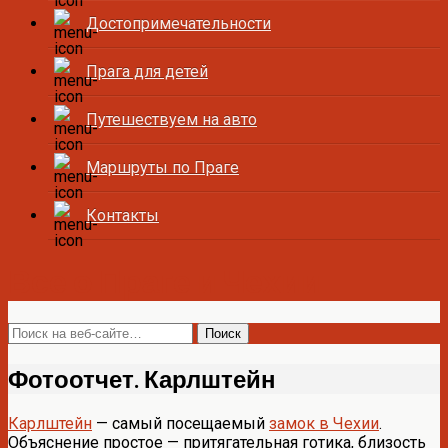
Достопримечательности
Прага для детей
Путешествуем на авто
Маршруты по Праге
Контакты
Все о Праге и Чехии
Фотоотчет. Карлштейн
Карлштейн
— самый посещаемый
замок в Чехии
.
Объяснение простое — притягательная готика, близость