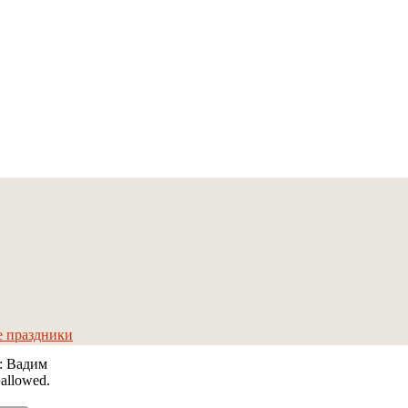
е праздники
р: Вадим
 allowed.