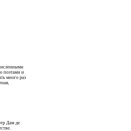
очисленными
ю поэтами и
ть много раз
тная,
отр Дам де
тстве.