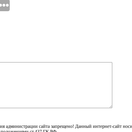
ения администрации сайта запрещено! Данный интернет-сайт но
й положениями ст.437 ГК РФ.