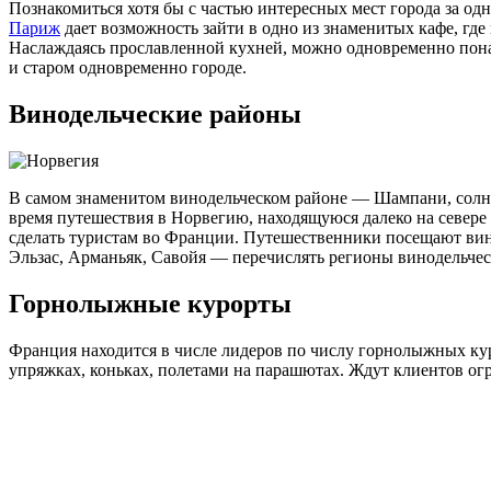
Познакомиться хотя бы с частью интересных мест города за од
Париж
дает возможность зайти в одно из знаменитых кафе, гд
Наслаждаясь прославленной кухней, можно одновременно пона
и старом одновременно городе.
Винодельческие районы
В самом знаменитом винодельческом районе — Шампани, солнеч
время путешествия в Норвегию, находящуюся далеко на север
сделать туристам во Франции. Путешественники посещают вин
Эльзас, Арманьяк, Савойя — перечислять регионы винодельчест
Горнолыжные курорты
Франция находится в числе лидеров по числу горнолыжных куро
упряжках, коньках, полетами на парашютах. Ждут клиентов о