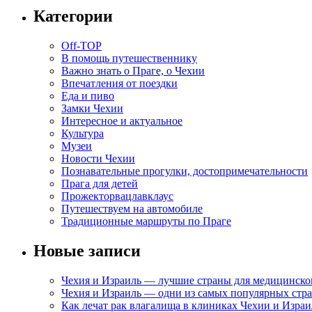
Категории
Off-TOP
В помощь путешественнику
Важно знать о Праге, о Чехии
Впечатления от поездки
Еда и пиво
Замки Чехии
Интересное и актуальное
Культура
Музеи
Новости Чехии
Познавательные прогулки, достопримечательности
Прага для детей
Прожекторвацлавклаус
Путешествуем на автомобиле
Традиционные маршруты по Праге
Новые записи
Чехия и Израиль — лучшие страны для медицинско
Чехия и Израиль — одни из самых популярных стра
Как лечат рак влагалища в клиниках Чехии и Израи