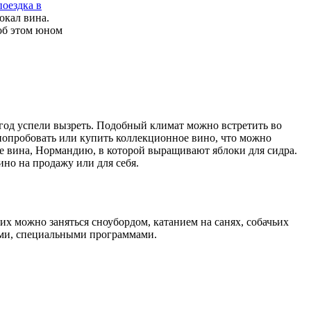
поездка в
окал вина.
об этом юном
год успели вызреть. Подобный климат можно встретить во
попробовать или купить коллекционное вино, что можно
 вина, Нормандию, в которой выращивают яблоки для сидра.
но на продажу или для себя.
их можно заняться сноубордом, катанием на санях, собачьих
ами, специальными программами.