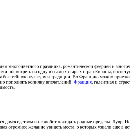
нием многоцветного праздника, романтической феерией и мног
зами посмотреть на одну из самых старых стран Европы, воспету
я богатейшую культуру и традиции. Во Францию можно приезжа
нно пополнять копилку впечатлений.
Франция
, галантная и страс
имость.
тся домоседством и не любит покидать родные пределы. Лувр, Н
вая огромное желание увидеть места, о которых узнали еще в де