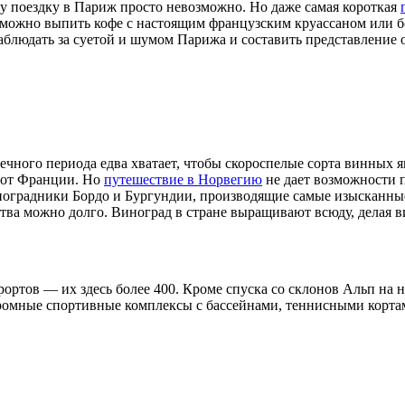
ну поездку в Париж просто невозможно. Но даже самая короткая
е можно выпить кофе с настоящим французским круассаном или б
блюдать за суетой и шумом Парижа и составить представление 
ного периода едва хватает, чтобы скороспелые сорта винных я
е от Франции. Но
путешествие в Норвегию
не дает возможности 
оградники Бордо и Бургундии, производящие самые изысканные
ва можно долго. Виноград в стране выращивают всюду, делая ви
ртов — их здесь более 400. Кроме спуска со склонов Альп на н
громные спортивные комплексы с бассейнами, теннисными корт