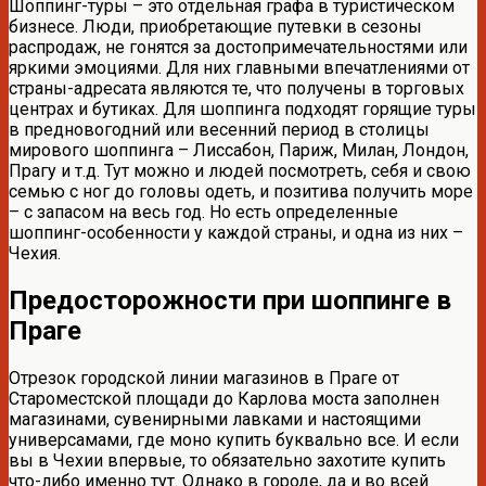
Шоппинг-туры – это отдельная графа в туристическом
бизнесе. Люди, приобретающие путевки в сезоны
распродаж, не гонятся за достопримечательностями или
яркими эмоциями. Для них главными впечатлениями от
страны-адресата являются те, что получены в торговых
центрах и бутиках. Для шоппинга подходят горящие туры
в предновогодний или весенний период в столицы
мирового шоппинга – Лиссабон, Париж, Милан, Лондон,
Прагу и т.д. Тут можно и людей посмотреть, себя и свою
семью с ног до головы одеть, и позитива получить море
– с запасом на весь год. Но есть определенные
шоппинг-особенности у каждой страны, и одна из них –
Чехия.
Предосторожности при шоппинге в
Праге
Отрезок городской линии магазинов в Праге от
Староместской площади до Карлова моста заполнен
магазинами, сувенирными лавками и настоящими
универсамами, где моно купить буквально все. И если
вы в Чехии впервые, то обязательно захотите купить
что-либо именно тут. Однако в городе, да и во всей