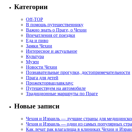
Категории
Off-TOP
В помощь путешественнику
Важно знать о Праге, о Чехии
Впечатления от поездки
Еда и пиво
Замки Чехии
Интересное и актуальное
Культура
Музеи
Новости Чехии
Познавательные прогулки, достопримечательности
Прага для детей
Прожекторвацлавклаус
Путешествуем на автомобиле
Традиционные маршруты по Праге
Новые записи
Чехия и Израиль — лучшие страны для медицинско
Чехия и Израиль — одни из самых популярных стра
Как лечат рак влагалища в клиниках Чехии и Израи