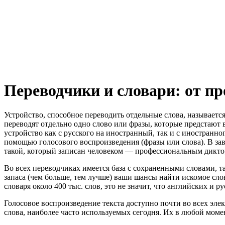
Переводчики и словари: от п
Устройство, способное переводить отдельные слова, называет
переводят отдельно одно слово или фразы, которые предстают 
устройство как с русского на иностранный, так и с иностранног
помощью голосового воспроизведения (фразы или слова). В за
такой, который записан человеком — профессиональным дикто
Во всех переводчиках имеется база с сохраненными словами, т
запаса (чем больше, тем лучше) ваши шансы найти искомое сло
словаря около 400 тыс. слов, это не значит, что английских и р
Голосовое воспроизведение текста доступно почти во всех эле
слова, наиболее часто используемых сегодня. Их в любой мом