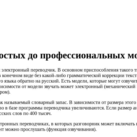
ростых до профессиональных м
ся электронный переводчик. В основном приспособления такого 
в конечном виде без какой-либо грамматической коррекции текст
о языка обратно на русский. Есть модели, которые могут озвучит
висимости от модели звучать может электронный (механический 
ром).
ак называемый словарный запас. В зависимости от размера этого
во в базе программы переводчика увеличиваются. Если размер а
усских слов по 400 тысяч.
ктронных переводчиках, в которых разговорник может включать 
ент можно прослушать (функция озвучивания).