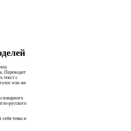
оделей
типа
а. Переводит
ь текст с
голос или же
 словарного
нгло-русского
в себя темы и