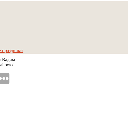
е праздники
р: Вадим
 allowed.