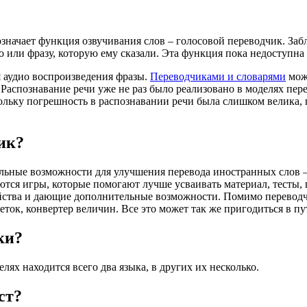
означает функция озвучивания слов – голосовой переводчик. За
о или фразу, которую ему сказали. Эта функция пока недоступна 
я аудио воспроизведения фразы.
Переводчиками и словарями
може
Распознавание речи уже не раз было реализовано в моделях пер
кольку погрешность в распознавании речи была слишком велика, 
ик?
льные возможности для улучшения перевода иностранных слов 
тся игры, которые помогают лучше усваивать материал, тесты,
тва и дающие дополнительные возможности. Помимо переводчи
меток, конвертер величин. Все это может так же пригодиться в 
ки?
елях находится всего два языка, в других их несколько.
ст?