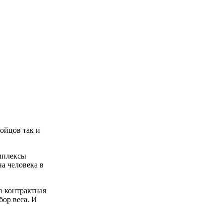
ойцов так и
омплексы
а человека в
о контрактная
бор веса. И