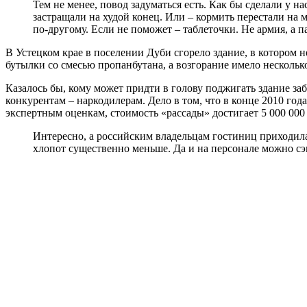
Тем не менее, повод задуматься есть. Как бы сделали у н
застращали на худой конец. Или – кормить перестали на 
по-другому. Если не поможет – таблеточки. Не армия, а 
В Устецком крае в поселении Дуби сгорело здание, в котором
бутылки со смесью пропанбутана, а возгорание имело несколько
Казалось бы, кому может придти в голову поджигать здание за
конкурентам – наркодилерам. Дело в том, что в конце 2010 г
экспертным оценкам, стоимость «рассады» достигает 5 000 000
Интересно, а российским владельцам гостиниц приходила 
хлопот существенно меньше. Да и на персонале можно сэ