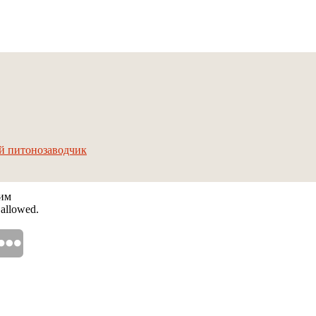
й питонозаводчик
дим
 allowed.