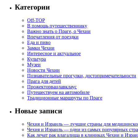
Категории
Off-TOP
В помощь путешественнику
Важно знать о Праге, о Чехии
Впечатления от поездки
Еда и пиво
Замки Чехии
Интересное и актуальное
Культура
Музеи
Новости Чехии
Познавательные прогулки, достопримечательности
Прага для детей
Прожекторвацлавклаус
Путешествуем на автомобиле
Традиционные маршруты по Праге
Новые записи
Чехия и Израиль — лучшие страны для медицинско
Чехия и Израиль — одни из самых популярных стра
Как лечат рак влагалища в клиниках Чехии и Израи