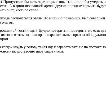
ас? Пропустили бы всех через нормативы, заставили бы умереть н
месяц. А в цивилизованной армии другие порядки: кормить будут
пансионат, честное слово…
 некогда располагался отель. По мнению пожарных, был соверше
 очагов.
брошенной гостиницы? Трудно поверить и проверить, но есть дв
ода именно в этом здании правоохранительные органы обнаружил
 крон.
когда-нибудь у голову такая идея: зарабатывать не на постояль
кономить: достаточно пару садовников.