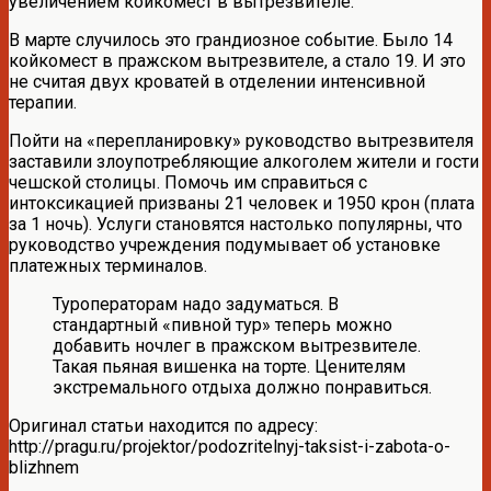
увеличением койкомест в вытрезвителе.
В марте случилось это грандиозное событие. Было 14
койкомест в пражском вытрезвителе, а стало 19. И это
не считая двух кроватей в отделении интенсивной
терапии.
Пойти на «перепланировку» руководство вытрезвителя
заставили злоупотребляющие алкоголем жители и гости
чешской столицы. Помочь им справиться с
интоксикацией призваны 21 человек и 1950 крон (плата
за 1 ночь). Услуги становятся настолько популярны, что
руководство учреждения подумывает об установке
платежных терминалов.
Туроператорам надо задуматься. В
стандартный «пивной тур» теперь можно
добавить ночлег в пражском вытрезвителе.
Такая пьяная вишенка на торте. Ценителям
экстремального отдыха должно понравиться.
Оригинал статьи находится по адресу:
http://pragu.ru/projektor/podozritelnyj-taksist-i-zabota-o-
blizhnem