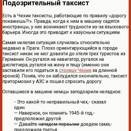
Подозрительный таксист
Есть в Чехии таксисты, работающие по правилу «дорогу
покажешь?!». Правда, когда к ним в машину садятся
иностранцы, у них возникают трудности из-за языкового
барьера. Иногда это приводит к казусным ситуациям.
Самая нелепая ситуация случилась относительно
недавно в Праге. Плохо ориентирующийся в городе
таксист никак не мог довезти до отеля трех туристов из
Германии. Он ругался на навигатор, ругался на
диспетчера, ругался на жену и тещу (именно они
заставили его податься в
столицу Чехии
за длинной
кроной). Поняв, что он заблудился окончательно, таксист
притормозил у АЗС и пошел спросить дорогу.
Оставшиеся в машине немцы заподозрили неладное.
- Это какой-то неправильный чех,- сказал
один.
— Наверное, он помнить 1945-й год,-
предположил другой.
— Давайте
нападем первыми
доедем сами,-
предложила третья.