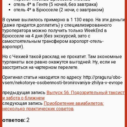
отель 4* в Генте (5 ночей, без завтрака)
отель 4* в Брюсселе (2 ночи, с завтраком)
В сумме вылилось примерно в 1 130 евро. На эти деньги
(даже придется доплатить) у специализированного
туроператора можно получить только WeekEnd в
Брюсселе на 4 дня (без экскурсий, зато с
самостоятельным трансфером аэропорт-отель-
аэропорт).
Но с Чехией такой расклад не прокатит. Там экономные
турпакеты все равно окажутся выгодней. Ну, если не
заостряться на чартерном перелете.
Оригинал статьи находится по адресу: http://pragu.ru/obo-
vsem/nekotorye-osobennosti-bronirovaniya-zhilya-v-evrope
предыдущая запись
Выпуск 56. Подозрительный таксист
и забота о ближнем
следующая запись
Приобретение авиабилетов:
несколько практических советов
ответов: 2