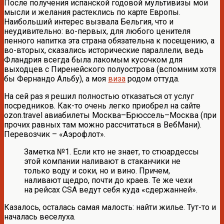
После получения испанской годовой мультивизы мои
мысли и желания растеклись по карте Европы.
Наибольший интерес вызвала Бельгия, что и
неудивительно: во-первых, для любого ценителя
пенного напитка эта страна обязательна к посещению, а
во-вторых, сказались исторические параллели, ведь
Фландрия всегда была лакомым кусочком для
выходцев с Пиренейского полуострова (вспомним хотя
бы Фернандо Альбу), а моя
виза
родом оттуда.
На сей раз я решил полностью отказаться от услуг
посредников. Как-то очень легко приобрел на сайте
ozon.travel авиабилеты Москва–Брюссель–Москва (при
прочих равных там можно рассчитаться в ВебМани).
Перевозчик – «Аэрофлот».
Заметка №1. Если кто не знает, то стюардессы
этой компании наливают в стаканчики не
только воду и соки, но и вино. Причем,
наливают щедро, почти до краев. Те же чехи
на рейсах CSA ведут себя куда «сдержанней».
Казалось, осталась самая малость: найти жилье. Тут-то и
началась веселуха.