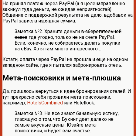
Не принял платеж через PayPal (а я целенаправленно
закинул туда деньги, не ожидая неприятностей).
Общение с поддержкой результата не дало, вдобавок на
PayPal зависла изрядная сумма.
Заметка №2. Храните деньги
в сберегательной
кассе
где угодно, только не на счете PayPal.
Если, конечно, не собираетесь делать покупки
на eBay. Хотя там много интересного…
Кстати, оплата через PayPal не прошла и еще на одном
западном сайте, где я пытался забронировать отель.
Мета-поисковики и мета-плюшка
Да, пришлось вернуться к идее бронирования отелей. И
тут прекрасно себя проявили мета-поисковики,
например,
HotelsCombined
или Hotellook.
Заметка №3. Не все знают банальную истину,
гласящую о том, что Букинг дает далеко не
самые вкусные цены. Юзайте мета-
поисковики, и будет вам счастье.