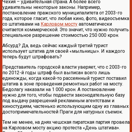
Чехия – удивительная страна. А более всего
удивительны некоторые законы. Например,
постановление пражского муниципалитета от 2003-го
года, которое гласит, что любая кино, фото, видеосъемка
со штативами на
Карловом мосту
автоматически
считается коммерческой. Это значит, что нужно получить
специальное разрешение стоимостью 250 000 крон.
Абсурд? Да, ведь сейчас каждый третий турист
использует штатив для своей «мыльницы». И каждого
теперь будут штрафовать?
Представитель городской власти уверяет, что с 2003-го
по 2012-й годы штраф был выписан всего лишь
единожды, когда какой-то рассеянный турист поставил
штатив в зоне проведения ремонтных работ на мосту.
Бедолагу наказали на 1 000 крон. А постановление
нужно для того, чтобы подвести законодательную базу
под выдачу разрешений рекламным агентствам и
киностудиям, частенько использующим одну из главных
достопримечательностей Праги для натурных съемок.
Тем не менее, на днях чешская пиратская партия провела
на Карловом мосту акцию протеста «День штатива».