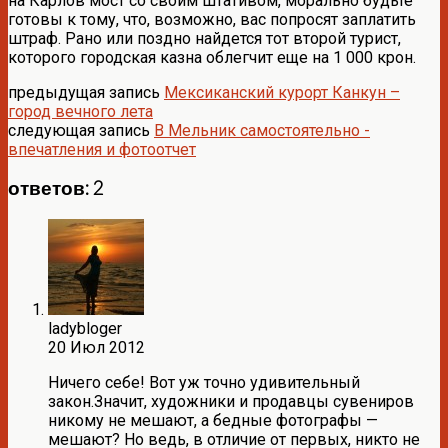
на Карлов мост со своим штативом, морально будьте
готовы к тому, что, возможно, вас попросят заплатить
штраф. Рано или поздно найдется тот второй турист,
которого городская казна облегчит еще на 1 000 крон.
предыдущая запись
Мексиканский курорт Канкун –
город вечного лета
следующая запись
В Мельник самостоятельно -
впечатления и фотоотчет
ответов: 2
ladybloger
20 Июл 2012
Ничего себе! Вот уж точно удивительный
закон.Значит, художники и продавцы сувениров
никому не мешают, а бедные фотографы —
мешают? Но ведь, в отличие от первых, никто не