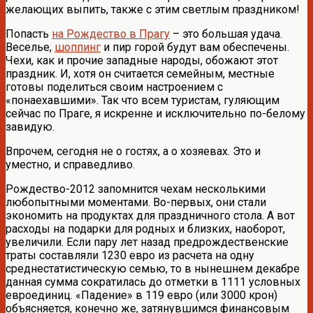
желающих выпить, также с этим светлым праздником!
Попасть
на Рождество в Прагу
– это большая удача.
Веселье,
шоппинг
и пир горой будут вам обеспечены.
Чехи, как и прочие западные народы, обожают этот
праздник. И, хотя он считается семейным, местные
готовы поделиться своим настроением с
«понаехавшими». Так что всем туристам, гуляющим
сейчас по Праге, я искренне и исключительно по-белому
завидую.
Впрочем, сегодня не о гостях, а о хозяевах. Это и
уместно, и справедливо.
Рождество-2012 запомнится чехам несколькими
любопытными моментами. Во-первых, они стали
экономить на продуктах для праздничного стола. А вот
расходы на подарки для родных и близких, наоборот,
увеличили. Если пару лет назад предрождественские
траты составляли 1230 евро из расчета на одну
среднестатистическую семью, то в нынешнем декабре
данная сумма сократилась до отметки в 1111 условных
евроединиц. «Падение» в 119 евро (или 3000 крон)
объясняется, конечно же, затянувшимся финансовым