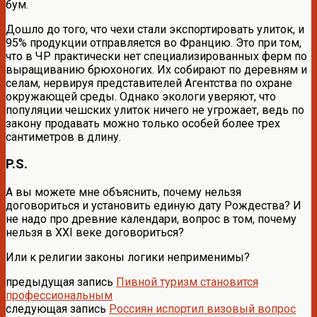
бум.
Дошло до того, что чехи стали экспортировать улиток, и
95% продукции отправляется во Францию. Это при том,
что в ЧР практически нет специализированных ферм по
выращиванию брюхоногих. Их собирают по деревням и
селам, нервируя представителей Агентства по охране
окружающей среды. Однако экологи уверяют, что
популяции чешских улиток ничего не угрожает, ведь по
закону продавать можно только особей более трех
сантиметров в длину.
P.S.
А вы можете мне объяснить, почему нельзя
договориться и установить единую дату Рождества? И
не надо про древние календари, вопрос в том, почему
нельзя в XXI веке договориться?
Или к религии законы логики неприменимы?
предыдущая запись
Пивной туризм становится
профессиональным
следующая запись
Россиян испортил визовый вопрос