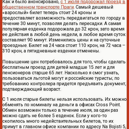
Как и было анонсировано,
с 1 июля подорожал проезд в
общественном транспорте Праги
. Самый дешевый
«взрослый» билет теперь стоит 24 кроны и
предоставляет возможность передвигаться по городу в
течение 30 минут, позволяя делать пересадки. А самая
популярная езденка подорожала до 32 крон, зато время
ее действия в любой день недели, в любое время суток
составляет 90 минут. Изменились цены и на суточные
проездные. Билет на 24 часа стоит 110 крон, на 72 часа –
310 крон, а пятидневные езденки отменены.
Повышение цен потребовалось для того, чтобы сделать
бесплатным проезд для детей младше 15 лет и для
пенсионеров старше 65 лет. Насколько я смог узнать,
пользоваться льготой могут и российские туристы; по
требованию контролера придется предъявить документ,
подтверждающий возраст.
С 1 июля старые билеты нельзя использовать. Их можно
обменять по номиналу на деньги в офисах Cross Point.
Обмен возможен только в течение июля, за один раз
можно сдать не более 5 езденок. Если у кого-то
скопилось много недействительных билетов, то их
примут в главном офисе компании по адресу Na Bojisti 5,