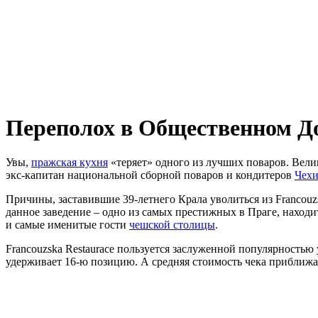
Переполох в Общественном Д
Увы,
пражская кухня
«теряет» одного из лучших поваров. Велик
экс-капитан национальной сборной поваров и кондитеров
Чех
Причины, заставившие 39-летнего Крала уволиться из Francouz
данное заведение – одно из самых престижных в Праге, находи
и самые именитые гости
чешской столицы
.
Francouzskа Restaurace пользуется заслуженной популярность
удерживает 16-ю позицию. А средняя стоимость чека приближа