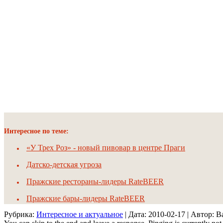
Интересное по теме:
«У Трех Роз» - новый пивовар в центре Праги
Датско-детская угроза
Пражские рестораны-лидеры RateBEER
Пражские бары-лидеры RateBEER
Рубрика:
Интересное и актуальное
| Дата:
2010-02-17
| Автор: 