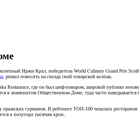
оме
олепный Иржи Крал, победитель World Culinary Grand Prix Scot
ии
, решил повесить на гвоздь свой поварской колпак.
skа Restaurace, где он был шеф-поваром, широкой публике неизв
тся в знаменитом Общественном Доме, туда часто наведывается 
ю у пражских гурманов. В рейтинге ТОП-100 чешских ресторанов
ется к полутора тысячам крон.