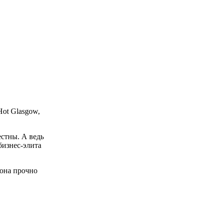
Hot Glasgow,
естны. А ведь
бизнес-элита
 она прочно