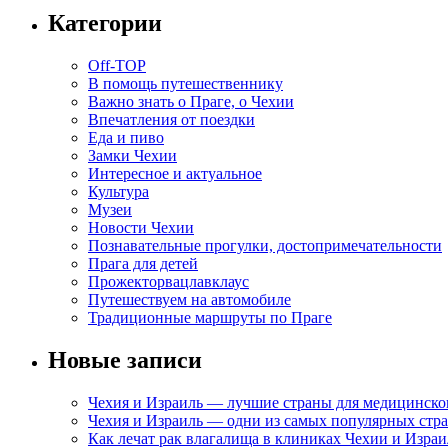
Категории
Off-TOP
В помощь путешественнику
Важно знать о Праге, о Чехии
Впечатления от поездки
Еда и пиво
Замки Чехии
Интересное и актуальное
Культура
Музеи
Новости Чехии
Познавательные прогулки, достопримечательности
Прага для детей
Прожекторвацлавклаус
Путешествуем на автомобиле
Традиционные маршруты по Праге
Новые записи
Чехия и Израиль — лучшие страны для медицинско
Чехия и Израиль — одни из самых популярных стра
Как лечат рак влагалища в клиниках Чехии и Израи