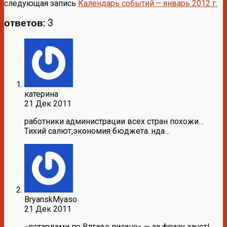
следующая запись
Календарь событий – январь 2012 г.
ответов: 3
катерина
21 Дек 2011
работники администрации всех стран похожи…
Тихий салют,экономия бюджета..нда…
BryanskMyaso
21 Дек 2011
«петардами по Влтаве писано» — за фразу зачет!