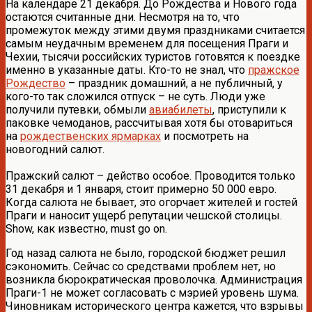
На календаре 21 декабря. До Рождества и Нового года
остаются считанные дни. Несмотря на то, что
промежуток между этими двумя праздниками считается
самым неудачным временем для посещения Праги и
Чехии, тысячи российских туристов готовятся к поездке
именно в указанные даты. Кто-то не знал, что
пражское
Рождество
– праздник домашний, а не публичный, у
кого-то так сложился отпуск – не суть. Люди уже
получили путевки, обмыли
авиабилеты
, приступили к
паковке чемоданов, рассчитывая хотя бы отовариться
на
рождественских ярмарках
и посмотреть на
новогодний салют.
Пражский салют – действо особое. Проводится только
31 декабря и 1 января, стоит примерно 50 000 евро.
Когда салюта не бывает, это огорчает жителей и гостей
Праги и наносит ущерб репутации чешской столицы.
Show, как известно, must go on.
Год назад салюта не было, городской бюджет решил
сэкономить. Сейчас со средствами проблем нет, но
возникла бюрократическая проволочка. Администрация
Праги-1 не может согласовать с мэрией уровень шума.
Чиновникам исторического центра кажется, что взрывы