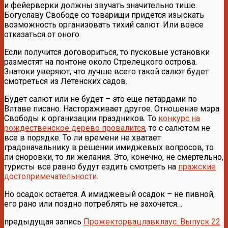
и фейерверки должны звучать значительно тише.
Богуславу Свободе со товарищи придется изыскать
возможность организовать тихий салют. Или вовсе
отказаться от оного.
Если получится договориться, то пусковые установки
разместят на понтоне около Стрелецкого острова.
Знатоки уверяют, что лучше всего такой салют будет
смотреться из Летенских садов.
Будет салют или не будет – это еще петардами по
Влтаве писано. Настораживает другое. Отношение мэра
Свободы к организации праздников. То
конкурс на
рождественское дерево провалится
, то с салютом не
все в порядке. То ли времени не хватает
градоначальнику в решении имиджевых вопросов, то
ли сноровки, то ли желания. Это, конечно, не смертельно,
туристы все равно будут ездить смотреть на
пражские
достопримечательности
.
Но осадок остается. А имиджевый осадок – не пивной,
его рано или поздно потреблять не захочется…
предыдущая запись
Прожекторвацлавклаус. Выпуск 22