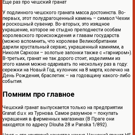
Еще раз про чешский гранат
У подлинного чешского граната масса достоинств. Во-
первых, этот полудрагоценный камень – символ Чехии
и роскошный сувенир. Во-вторых, это изящное
украшение, которое не стыдно преподнести особам
королевского происхождения и главам государств
(можно вспомнить, что королеве Великобритании
дарили хрустальный сервис, украшенный камнями, а
Николя Саркози – золотые запонки также с «гарниром»).
В-третьих, гранат не так дорого стоит, изделиями из
этого камня можно одаривать по нескольку раз в году:
сережки на Новый Год, кулончик на 8 марта, колечко на
День Рождения, браслетик – на годовщину какого-либо
события.
Помним про главное
Чешский гранат выпускается только на предприятии
Granat d.u.v. из Турнова. Самое разумное – покупать
украшения в фирменных магазинах (В Праге они
находятся по адресу Dlouha 28 и Panska 1/892).