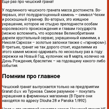
Еще раз про чешский гранат
У подлинного чешского граната масса достоинств. Во-
первых, этот полудрагоценный камень – символ Чехии
и роскошный сувенир. Во-вторых, это изящное
украшение, которое не стыдно преподнести особам
королевского происхождения и главам государств
(можно вспомнить, что королеве Великобритании
дарили хрустальный сервис, украшенный камнями, а
Николя Саркози – золотые запонки также с «гарниром»).
В-третьих, гранат не так дорого стоит, изделиями из
этого камня можно одаривать по нескольку раз в году:
сережки на Новый Год, кулончик на 8 марта, колечко на
День Рождения, браслетик – на годовщину какого-либо
события.
Помним про главное
Чешский гранат выпускается только на предприятии
Granat d.u.v. из Турнова. Самое разумное – покупать
украшения в фирменных магазинах (В Праге они
находятся по адресу Dlouha 28 и Panska 1/892).