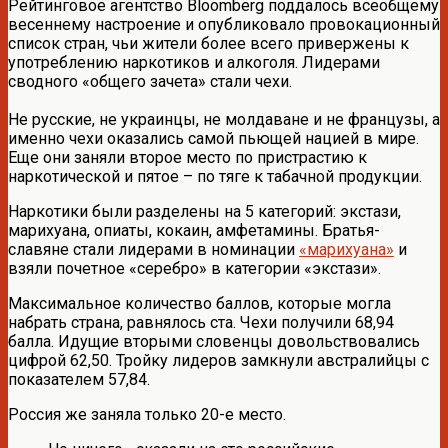
Рейтинговое агентство Bloomberg поддалось всеобщему
весеннему настроение и опубликовало провокационный
список стран, чьи жители более всего привержены к
употреблению наркотиков и алкоголя. Лидерами
сводного «общего зачета» стали чехи.
Не русские, не украинцы, не молдаване и не французы, а
именно чехи оказались самой пьющей нацией в мире.
Еще они заняли второе место по пристрастию к
наркотической и пятое – по тяге к табачной продукции.
Наркотики были разделены на 5 категорий: экстази,
марихуана, опиаты, кокаин, амфетамины. Братья-
славяне стали лидерами в номинации
«марихуана»
и
взяли почетное «серебро» в категории «экстази».
Максимальное количество баллов, которые могла
набрать страна, равнялось ста. Чехи получили 68,94
балла. Идущие вторыми словенцы довольствовались
цифрой 62,50. Тройку лидеров замкнули австралийцы с
показателем 57,84.
Россия же заняла только 20-е место.