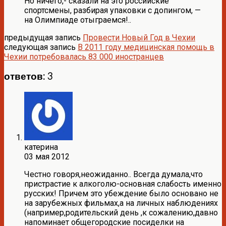
Но ничего,- сказали на это российские
спортсмены, разбирая упаковки с допингом, —
на Олимпиаде отыграемся!..
предыдущая запись
Провести Новый Год в Чехии
следующая запись
В 2011 году медицинская помощь в
Чехии потребовалась 83 000 иностранцев
ответов: 3
катерина
03 мая 2012
Честно говоря,неожиданно.. Всегда думала,что
пристрастие к алкоголю-основная слабость именно
русских! Причем это убеждение было основано не
на зарубежных фильмах,а на личных наблюдениях
(например,родительский день ,к сожалению,давно
напоминает общегородские посиделки на