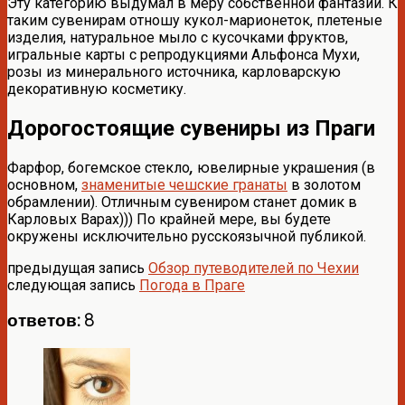
Эту категорию выдумал в меру собственной фантазии. К
таким сувенирам отношу кукол-марионеток, плетеные
изделия, натуральное мыло с кусочками фруктов,
игральные карты с репродукциями Альфонса Мухи,
розы из минерального источника, карловарскую
декоративную косметику.
Дорогостоящие сувениры из Праги
Фарфор, богемское стекло
,
ювелирные украшения (в
основном,
знаменитые чешские гранаты
в золотом
обрамлении). Отличным сувениром станет домик в
Карловых Варах))) По крайней мере, вы будете
окружены исключительно русскоязычной публикой.
предыдущая запись
Обзор путеводителей по Чехии
следующая запись
Погода в Праге
ответов: 8