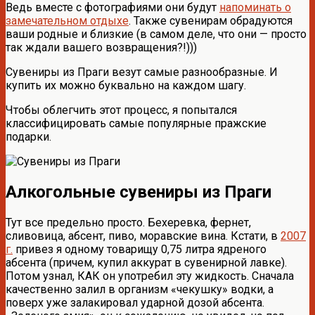
Ведь вместе с фотографиями они будут
напоминать о
замечательном отдыхе
. Также сувенирам обрадуются
ваши родные и близкие (в самом деле, что они — просто
так ждали вашего возвращения?!)))
Сувениры из Праги везут самые разнообразные. И
купить их можно буквально на каждом шагу.
Чтобы облегчить этот процесс, я попытался
классифицировать самые популярные пражские
подарки.
Алкогольные сувениры из Праги
Тут все предельно просто. Бехеревка, фернет,
сливовица, абсент, пиво, моравские вина. Кстати, в
2007
г.
привез я одному товарищу 0,75 литра ядреного
абсента (причем, купил аккурат в сувенирной лавке).
Потом узнал, КАК он употребил эту жидкость. Сначала
качественно залил в организм «чекушку» водки, а
поверх уже залакировал ударной дозой абсента.