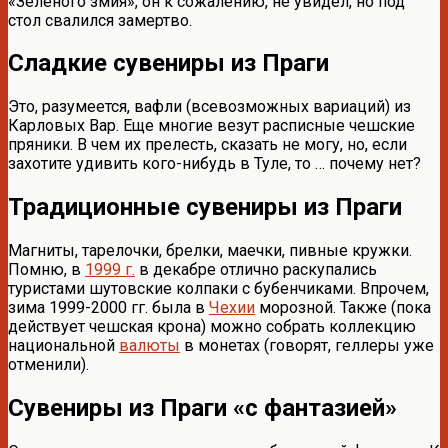
«Зеленого змия», он к сожалению, не увидел, но под
стол свалился замертво.
Сладкие сувениры из Праги
Это, разумеется, вафли (всевозможных вариаций) из
Карловых Вар. Еще многие везут расписные чешские
пряники. В чем их прелесть, сказать не могу, но, если
захотите удивить кого-нибудь в Туле, то … почему нет?
Традиционные сувениры из Праги
Магниты, тарелочки, брелки, маечки, пивные кружки.
Помню, в
1999 г.
в декабре отлично раскупались
туристами шутовские колпаки с бубенчиками. Впрочем,
зима 1999-2000 гг. была в
Чехии
морозной. Также (пока
действует чешская крона) можно собрать коллекцию
национальной
валюты
в монетах (говорят, геллеры уже
отменили).
Сувениры из Праги «с фантазией»