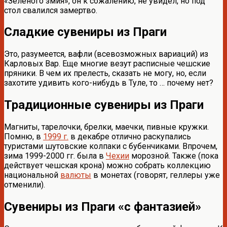
«Зеленого змия», он к сожалению, не увидел, но под
стол свалился замертво.
Сладкие сувениры из Праги
Это, разумеется, вафли (всевозможных вариаций) из
Карловых Вар. Еще многие везут расписные чешские
пряники. В чем их прелесть, сказать не могу, но, если
захотите удивить кого-нибудь в Туле, то … почему нет?
Традиционные сувениры из Праги
Магниты, тарелочки, брелки, маечки, пивные кружки.
Помню, в
1999 г.
в декабре отлично раскупались
туристами шутовские колпаки с бубенчиками. Впрочем,
зима 1999-2000 гг. была в
Чехии
морозной. Также (пока
действует чешская крона) можно собрать коллекцию
национальной
валюты
в монетах (говорят, геллеры уже
отменили).
Сувениры из Праги «с фантазией»