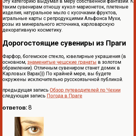
Эту категорию выдумал в меру собственной фантазии. К
таким сувенирам отношу кукол-марионеток, плетеные
изделия, натуральное мыло с кусочками фруктов,
игральные карты с репродукциями Альфонса Мухи,
розы из минерального источника, карловарскую
декоративную косметику.
Дорогостоящие сувениры из Праги
Фарфор, богемское стекло
,
ювелирные украшения (в
основном,
знаменитые чешские гранаты
в золотом
обрамлении). Отличным сувениром станет домик в
Карловых Варах))) По крайней мере, вы будете
окружены исключительно русскоязычной публикой.
предыдущая запись
Обзор путеводителей по Чехии
следующая запись
Погода в Праге
ответов: 8