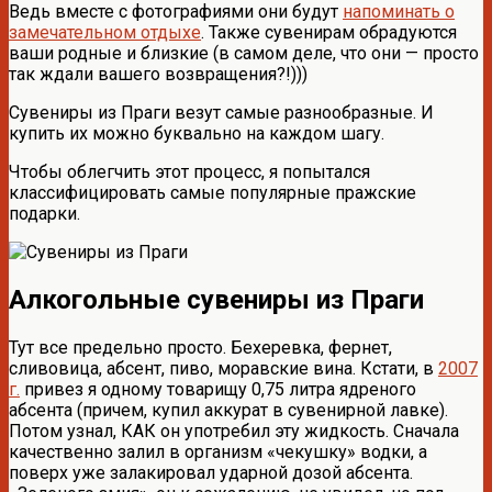
Ведь вместе с фотографиями они будут
напоминать о
замечательном отдыхе
. Также сувенирам обрадуются
ваши родные и близкие (в самом деле, что они — просто
так ждали вашего возвращения?!)))
Сувениры из Праги везут самые разнообразные. И
купить их можно буквально на каждом шагу.
Чтобы облегчить этот процесс, я попытался
классифицировать самые популярные пражские
подарки.
Алкогольные сувениры из Праги
Тут все предельно просто. Бехеревка, фернет,
сливовица, абсент, пиво, моравские вина. Кстати, в
2007
г.
привез я одному товарищу 0,75 литра ядреного
абсента (причем, купил аккурат в сувенирной лавке).
Потом узнал, КАК он употребил эту жидкость. Сначала
качественно залил в организм «чекушку» водки, а
поверх уже залакировал ударной дозой абсента.