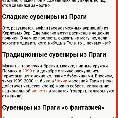
«Зеленого змия», он к сожалению, не увидел, но под
стол свалился замертво.
Сладкие сувениры из Праги
Это, разумеется, вафли (всевозможных вариаций) из
Карловых Вар. Еще многие везут расписные чешские
пряники. В чем их прелесть, сказать не могу, но, если
захотите удивить кого-нибудь в Туле, то … почему нет?
Традиционные сувениры из Праги
Магниты, тарелочки, брелки, маечки, пивные кружки.
Помню, в
1999 г.
в декабре отлично раскупались
туристами шутовские колпаки с бубенчиками. Впрочем,
зима 1999-2000 гг. была в
Чехии
морозной. Также (пока
действует чешская крона) можно собрать коллекцию
национальной
валюты
в монетах (говорят, геллеры уже
отменили).
Сувениры из Праги «с фантазией»