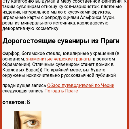
Эту категорию выдумал в меру собственной фантазии. К
таким сувенирам отношу кукол-марионеток, плетеные
изделия, натуральное мыло с кусочками фруктов,
игральные карты с репродукциями Альфонса Мухи,
розы из минерального источника, карловарскую
декоративную косметику.
Дорогостоящие сувениры из Праги
Фарфор, богемское стекло
,
ювелирные украшения (в
основном,
знаменитые чешские гранаты
в золотом
обрамлении). Отличным сувениром станет домик в
Карловых Варах))) По крайней мере, вы будете
окружены исключительно русскоязычной публикой.
предыдущая запись
Обзор путеводителей по Чехии
следующая запись
Погода в Праге
ответов: 8