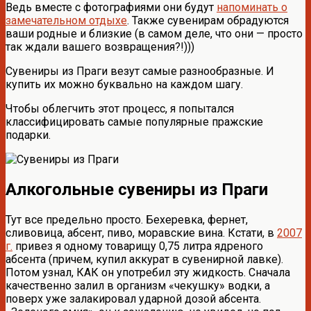
Ведь вместе с фотографиями они будут
напоминать о
замечательном отдыхе
. Также сувенирам обрадуются
ваши родные и близкие (в самом деле, что они — просто
так ждали вашего возвращения?!)))
Сувениры из Праги везут самые разнообразные. И
купить их можно буквально на каждом шагу.
Чтобы облегчить этот процесс, я попытался
классифицировать самые популярные пражские
подарки.
Алкогольные сувениры из Праги
Тут все предельно просто. Бехеревка, фернет,
сливовица, абсент, пиво, моравские вина. Кстати, в
2007
г.
привез я одному товарищу 0,75 литра ядреного
абсента (причем, купил аккурат в сувенирной лавке).
Потом узнал, КАК он употребил эту жидкость. Сначала
качественно залил в организм «чекушку» водки, а
поверх уже залакировал ударной дозой абсента.