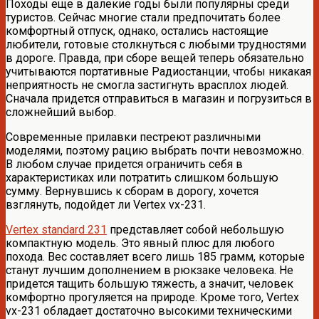
Походы еще в далекие годы были популярны среди
туристов. Сейчас многие стали предпочитать более
комфортный отпуск, однако, остались настоящие
любители, готовые столкнуться с любыми трудностями
в дороге. Правда, при сборе вещей теперь обязательно
учитываются портативные Радиостанции, чтобы никакая
неприятность не смогла застигнуть врасплох людей.
Сначала придется отправиться в магазин и погрузиться в
сложнейший выбор.
Современные прилавки пестреют различными
моделями, поэтому рацию выбрать почти невозможно.
В любом случае придется ограничить себя в
характеристиках или потратить слишком большую
сумму. Вернувшись к сборам в дорогу, хочется
взглянуть, подойдет ли Vertex vx-231.
Vertex standard 231
представляет собой небольшую
компактную модель. Это явный плюс для любого
похода. Вес составляет всего лишь 185 грамм, которые
станут лучшим дополнением в рюкзаке человека. Не
придется тащить большую тяжесть, а значит, человек
комфортно прогуляется на природе. Кроме того, Vertex
vx-231 обладает достаточно высокими техническими