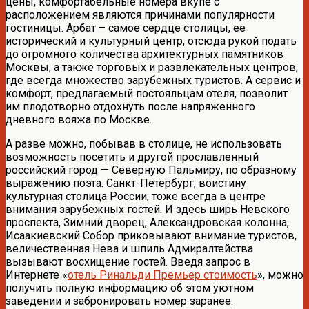
цены, комфортабельные номера вкупе с
расположением являются причинами популярности
гостиницы. Арбат – самое сердце столицы, ее
исторический и культурный центр, отсюда рукой подать
до огромного количества архитектурных памятников
Москвы, а также торговых и развлекательных центров,
где всегда множество зарубежных туристов. А сервис и
комфорт, предлагаемый постояльцам отеля, позволит
им плодотворно отдохнуть после напряженного
дневного вояжа по Москве.
А разве можно, побывав в столице, не использовать
возможность посетить и другой прославленный
российский город — Северную Пальмиру, по образному
выражению поэта. Санкт-Петербург, воистину
культурная столица России, тоже всегда в центре
внимания зарубежных гостей. И здесь ширь Невского
проспекта, Зимний дворец, Александровская колонна,
Исаакиевский Собор приковывают внимание туристов,
величественная Нева и шпиль Адмиралтейства
вызывают восхищение гостей. Введя запрос в
Интернете «
отель Ринальди Премьер стоимость
», можно
получить полную информацию об этом уютном
заведении и забронировать номер заранее.