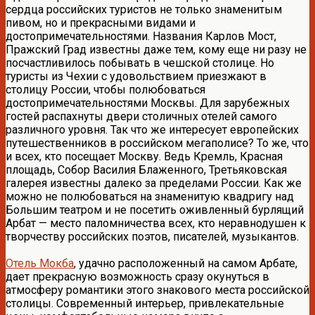
сердца российских туристов не только знаменитым
пивом, но и прекрасными видами и
достопримечательностями. Названия Карлов Мост,
Пражский Град известны даже тем, кому еще ни разу не
посчастливилось побывать в чешской столице. Но
туристы из Чехии с удовольствием приезжают в
столицу России, чтобы полюбоваться
достопримечательностями Москвы. Для зарубежных
гостей распахнуты двери столичных отелей самого
различного уровня. Так что же интересует европейских
путешественников в российском мегаполисе? То же, что
и всех, кто посещает Москву. Ведь Кремль, Красная
площадь, Собор Василия Блаженного, Третьяковская
галерея известны далеко за пределами России. Как же
можно не полюбоваться на знаменитую квадригу над
Большим театром и не посетить оживленный бурлящий
Арбат — место паломничества всех, кто неравнодушен к
творчеству российских поэтов, писателей, музыкантов.
Отель Мокба
, удачно расположенный на самом Арбате,
дает прекрасную возможность сразу окунуться в
атмосферу романтики этого знакового места российской
столицы. Современный интерьер, привлекательные