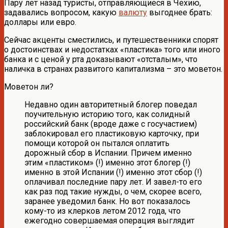
Пару лет назад туристы, отправляющиеся в Чехию,
задавались вопросом, какую
валюту
выгоднее брать:
доллары или евро.
Сейчас акценты сместились, и путешественники спорят
о достоинствах и недостатках «пластика» того или иного
банка и с ценой у рта доказывают «отсталым», что
наличка в странах развитого капитализма – это моветон.
Моветон ли?
Недавно один авторитетный блогер поведал
поучительную историю того, как солидный
российский банк (вроде даже с госучастием)
заблокировал его пластиковую карточку, при
помощи которой он пытался оплатить
дорожный сбор в Испании. Причем именно
этим «пластиком» (!) именно этот блогер (!)
именно в этой Испании (!) именно этот сбор (!)
оплачивал последние пару лет. И завел-то его
как раз под такие нужды, о чем, скорее всего,
заранее уведомил банк. Но вот показалось
кому-то из клерков летом 2012 года, что
ежегодно совершаемая операция выглядит