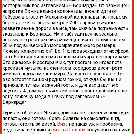
ресторанчик под заглавием «В Бернарда». От размещен
напротив Вржидельнои колоннады, ежели идти от
Гейзера в сторону Мельничной колоннады, по правому
берегу реки, то через метров 200, справа увидите
разветвление дороги ввысь, там сначала подъема есть
указатель к Бернарда. Ну и заблудиться нереально,
потому что ресторанчик размещен всего только через
50 м под вывеской умопомрачительного размера.
Почему конкретно он? Во-1-х, превосходная атмосфера,
зал обшит древесными панелями и украшен картинами.
Это джазовый ресторанчик, тут постоянно играет эта
красивая музыка, на стенках в коридорах висят фото
именитых джазменов мира. Да и это не основное. Тут
вас встретят вашем родном языке, откуда бы вы ни
приехали, тут вы важный гость, и для вас дадут это
ощутить. А демократические цены просто добавят еще
одну ложечку меда в бочку под заглавием «В
Бернарда».
Туристы обожают Чехию, для них нет значения как туда
попасть, они готовы брать билеты на самолеты и тд,
готовы стоять за визой.
Виза
не такая уж и проблема,
ведь виза в Чехию и
виза в Польшу
получается нашими