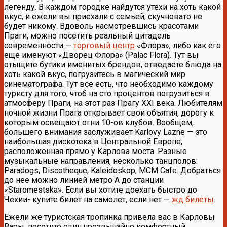
легенду. В каждом городке найдутся утехи на хоть какой
вкус, и ежели вы приехали с семьей, скучновато не
будет никому. Вдоволь насмотревшись красотами
Праги, можно посетить реальный цитадель
современности —
торговый центр
«Флора», либо как его
еще именуют «Дворец Флора» (Palac Flora). Тут вы
отыщите бутики именитых брендов, отведаете блюда на
хоть какой вкус, погрузитесь в магический мир
синематографа. Тут все есть, что необходимо каждому
туристу для того, чтоб на сто процентов погрузиться в
атмосферу Праги, на этот раз Прагу XXI века. Любителям
ночной жизни Прага открывает свои объятия, дорогу к
которым освещают огни 10-ов клубов. Вообщем,
большего внимания заслуживает Karlovy Lazne — это
наибольшая дискотека в Центральной Европе,
расположенная прямо у Карлова моста. Разные
музыкальные направления, несколько танцполов:
Paradogs, Discotheque, Kaleidoskop, MCM Cafe. Добраться
до нее можно линией метро А до станции
«Staromestska». Если вы хотите доехать быстро до
Чехии- купите билет на самолет, если нет —
жд билеты
.
Ежели же туристская тропинка привела вас в Карловы
Вары, посетите один чрезвычайно комфортный