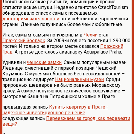
Любят чехи всякие рейтинги, номинации и прочие
статистические штуки. Недавно агентство CzechTourism
обнародовало список самых посещаемых
достопримечательностей
этой небольшой европейской
страны. Данные получились более чем любопытные.
Итак, самым-самым популярным в
Чехии
стал
Пражский Зоопарк
. За 2009-й год его посетили 1 290 000
гостей. И только на втором месте оказался
Пражский
Град
. А третье досталось аквапарку Aquapalace Praha.
Удивили и
чешские замки
. Самым популярным назван
Леднице, сместивший с первой позиции Чешский
Крумлов. С музеями обошлось без неожиданностей –
традиционно лидирует
Национальный музей
. Среди
природных шедевров не было равных Моравскому
красу. А самое популярное техническое сооружение —
смотровая башня на Петржинском холме в Праге.
предыдущая запись
Купить квартиру в Праге -
надежное инвестиционное решение
следующая запись
Переезжаем за город: как перевезти
вещи?