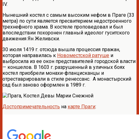
IV.
Нынешний костел с самым высоким нефом в Праге (33
метра) по сути является пресвитерием недостроенного
трехнефного храма. В костеле проповедовал и был
впоследствии похоронен главный идеолог гуситского
движения Ян Желивски.
30 июля 1419 г. отсюда вышла процессия пражан,
которая направилась к
Новоместской ратуше
и
выбросила из ее окон представителей городской власти
— коншелов. В 1603 г. разрушенный в уличных боях
костел приобрели монахи-фпанцисканцы и
отреставрировали в стиле ренессанс. А монастырский
сад был заново оформлен в 1989 г.
Достопримечательность
на
карте Праги
: