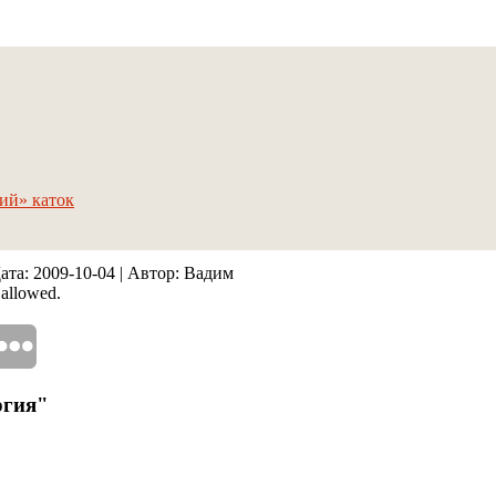
кий» каток
Дата:
2009-10-04
| Автор: Вадим
 allowed.
ргия"