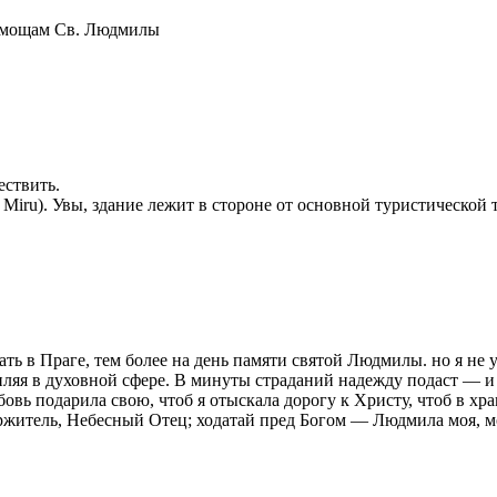
 к мощам Св. Людмилы
ествить.
ru). Увы, здание лежит в стороне от основной туристической т
ть в Праге, тем более на день памяти святой Людмилы. но я не
пляя в духовной сфере. В минуты страданий надежду подаст — и 
бовь подарила свою, чтоб я отыскала дорогу к Христу, чтоб в х
ржитель, Небесный Отец; ходатай пред Богом — Людмила моя, м