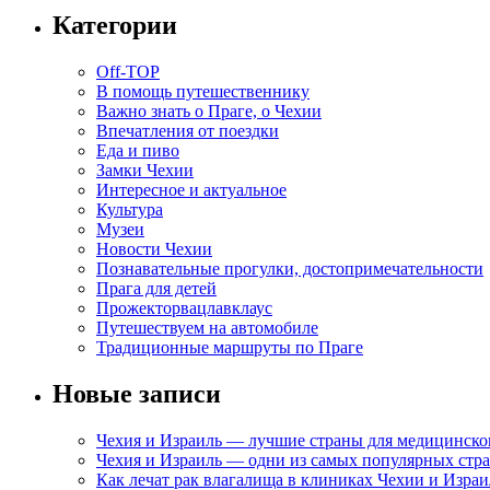
Категории
Off-TOP
В помощь путешественнику
Важно знать о Праге, о Чехии
Впечатления от поездки
Еда и пиво
Замки Чехии
Интересное и актуальное
Культура
Музеи
Новости Чехии
Познавательные прогулки, достопримечательности
Прага для детей
Прожекторвацлавклаус
Путешествуем на автомобиле
Традиционные маршруты по Праге
Новые записи
Чехия и Израиль — лучшие страны для медицинско
Чехия и Израиль — одни из самых популярных стра
Как лечат рак влагалища в клиниках Чехии и Израи