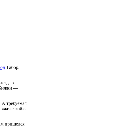
род
Табор.
ыезда за
 Жижки —
. А требуемая
и «железкой».
ам пришелся