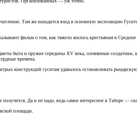
 туристов. Организованных — уж точно.
ечатление. Там же находится вход в основную экспозицию Гуситс
казывают фильм о том, как тяжело жилось крестьянам в Средние 
едметы быта и оружие середины XV века, оловянные солдатики,
сердные времена.
ехитрых конструкций гуситам удавалось останавливать рыцарску
 получится. Да и не надо, ведь самое интересное в Таборе — сна
вской площади.