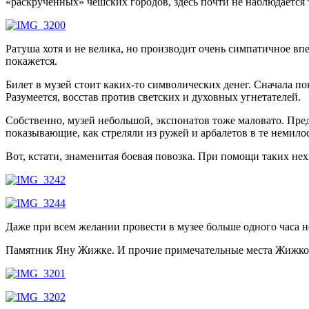
«раскрученных» чешских городов, здесь почти не наблюдается
Ратуша хотя и не велика, но производит очень симпатичное вп
покажется.
Билет в музей стоит каких-то символических денег. Сначала по
Разумеется, восстав против светских и духовных угнетателей.
Собственно, музей небольшой, экспонатов тоже маловато. Пр
показывающие, как стреляли из ружей и арбалетов в те немило
Вот, кстати, знаменитая боевая повозка. При помощи таких н
Даже при всем желании провести в музее больше одного часа не
Памятник Яну Жижке. И прочие примечательные места Жижко