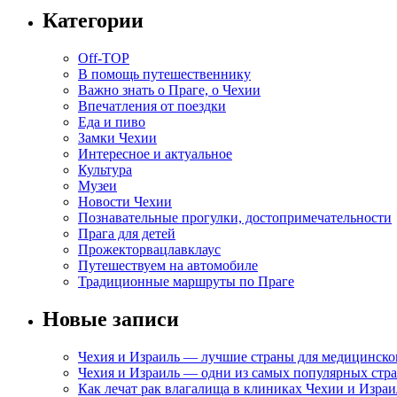
Категории
Off-TOP
В помощь путешественнику
Важно знать о Праге, о Чехии
Впечатления от поездки
Еда и пиво
Замки Чехии
Интересное и актуальное
Культура
Музеи
Новости Чехии
Познавательные прогулки, достопримечательности
Прага для детей
Прожекторвацлавклаус
Путешествуем на автомобиле
Традиционные маршруты по Праге
Новые записи
Чехия и Израиль — лучшие страны для медицинско
Чехия и Израиль — одни из самых популярных стра
Как лечат рак влагалища в клиниках Чехии и Израи