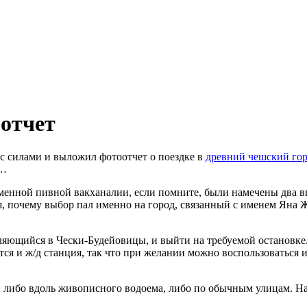
отчет
 с силами и выложил фотоотчет о поездке в
древний чешский го
а…
менной пивной вакханалии, если помните, были намечены два в
я, почему выбор пал именно на город, связанный с именем Яна
вляющийся в Чески-Будейовицы, и выйти на требуемой остановке
тся и ж/д станция, так что при желании можно воспользоваться 
: либо вдоль живописного водоема, либо по обычным улицам. Н