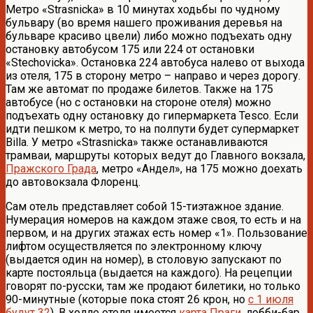
Метро «Strasnicka» в 10 минутах ходьбы по чудному
бульвару (во время нашего проживания деревья на
бульваре красиво цвели) либо можно подъехать одну
остановку автобусом 175 или 224 от остановки
«Stechovicka». Остановка 224 автобуса налево от выхода
из отеля, 175 в сторону метро – направо и через дорогу.
Там же автомат по продаже билетов. Также на 175
автобусе (но с остановки на стороне отеля) можно
подъехать одну остановку до гипермаркета Tesco. Если
идти пешком к метро, то на полпути будет супермаркет
Billa. У метро «Strasnicka» также останавливаются
трамваи, маршруты которых ведут до Главного вокзала,
Пражского Града
, метро «Андел», на 175 можно доехать
до автовокзала Флоренц.
Сам отель представляет собой 15-тиэтажное здание.
Нумерация номеров на каждом этаже своя, то есть и на
первом, и на других этажах есть номер «1». Пользование
лифтом осуществляется по электронному ключу
(выдается один на номер), в столовую запускают по
карте постояльца (выдается на каждого). На рецепции
говорят по-русски, там же продают билетики, но только
90-минутные (которые пока стоят 26 крон, но
с 1 июля
будут 32
). В холле отеля имеется
карта Праги
, лобби-бар.