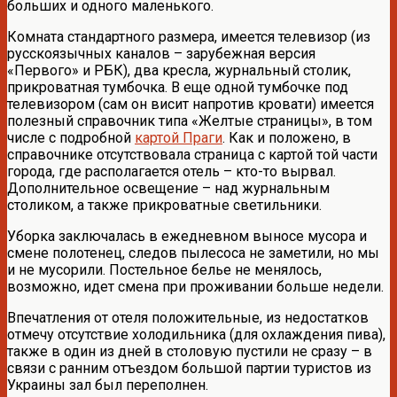
больших и одного маленького.
Комната стандартного размера, имеется телевизор (из
русскоязычных каналов – зарубежная версия
«Первого» и РБК), два кресла, журнальный столик,
прикроватная тумбочка. В еще одной тумбочке под
телевизором (сам он висит напротив кровати) имеется
полезный справочник типа «Желтые страницы», в том
числе с подробной
картой Праги
. Как и положено, в
справочнике отсутствовала страница с картой той части
города, где располагается отель – кто-то вырвал.
Дополнительное освещение – над журнальным
столиком, а также прикроватные светильники.
Уборка заключалась в ежедневном выносе мусора и
смене полотенец, следов пылесоса не заметили, но мы
и не мусорили. Постельное белье не менялось,
возможно, идет смена при проживании больше недели.
Впечатления от отеля положительные, из недостатков
отмечу отсутствие холодильника (для охлаждения пива),
также в один из дней в столовую пустили не сразу – в
связи с ранним отъездом большой партии туристов из
Украины зал был переполнен.