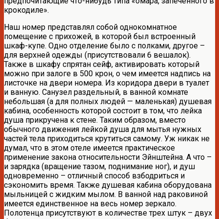
предпочитающие что-нибудь типа «омара, запеченного в
крокодиле».
Наш номер представлял собой однокомнатное
помещение с прихожей, в которой был встроенный
шкаф-купе. Одно отделение было с полками, другое –
для верхней одежды (присутствовали 6 вешалок).
Также в шкафу спрятан сейф, активировать который
можно при залоге в 500 крон, о чем имеется надпись на
листочке на двери номера. Из коридора двери в туалет
и ванную. Санузел раздельный, в ванной комнате
небольшая (а для полных людей — маленькая) душевая
кабина, особенность которой состоит в том, что лейка
душа прикручена к стене. Таким образом, вместо
обычного движения лейкой душа для мытья нужных
частей тела приходиться крутиться самому. Уж никак не
думал, что в этом отеле имеется практическое
применение закона относительности Эйнштейна. А что –
и зарядка (вращение тазом, поднимание ног), и душ
одновременно – отличный способ взбодриться и
сэкономить время. Также душевая кабина оборудована
мыльницей с жидким мылом. В ванной над раковиной
имеется единственное на весь номер зеркало.
Полотенца присутствуют в количестве трех штук – двух