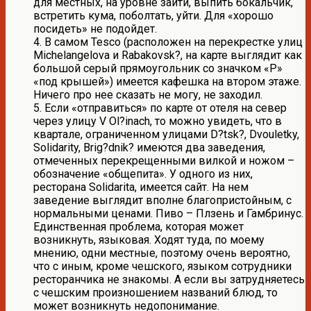
для местных, на уровне зайти, выпить бокальчик,
встретить кума, поболтать, уйти. Для «хорошо
посидеть» не подойдет.
4. В самом Tesco (расположен на перекрестке улиц
Michelangelova и Rabakovsk?, на карте выглядит как
большой серый прямоугольник со значком «Р»
«под крышей») имеется кафешка на втором этаже.
Ничего про нее сказать не могу, не заходил.
5. Если «отправиться» по карте от отеля на север
через улицу V Ol?inach, то можно увидеть, что в
квартале, ограниченном улицами D?tsk?, Dvouletky,
Solidarity, Brig?dnik? имеются два заведения,
отмеченных перекрещенными вилкой и ножом –
обозначение «общепита». У одного из них,
ресторана Solidarita, имеется сайт. На нем
заведение выглядит вполне благопристойным, с
нормальными ценами. Пиво – Плзень и Гамбринус.
Единственная проблема, которая может
возникнуть, языковая. Ходят туда, по моему
мнению, одни местные, поэтому очень вероятно,
что c иным, кроме чешского, языком сотрудники
ресторанчика не знакомы. А если вы затрудняетесь
с чешским произношением названий блюд, то
может возникнуть недопонимание.