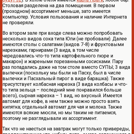
Столовая разделена на два помещения. В первом
(проходном) ассортимент меньше, зато имеется
компьютер. Условия пользования и наличие Интернета
не проверяли.
Во втором зале при входе слева можно попробовать
несколько видов сока типа Юпи (не пробовали). Далее
имеются столы с салатами (видов 7-8) и фруктовыми
нарезками; гарнирами (3 вида, в том числе
чередовались что-то типа картофельного пюре и
макарон) и жареными порезанными сосисками. Пару
раз попадались даже на том столе вместо СУПЫ; 3 вида
выпечки (поскольку мы были на Пасху, был в числе
выпечки и Пасхальный пирог в виде барашка). Также
присутствует колбасная нарезка (3 вида колбасы и что-
то типа зельца – последний мне понравился больше
всего), сырная нарезка – 1 вид, но вкусный. Имеется
автомат для кофе, в нем также можно просто взять
кипятка; отдельный автомат для чая и молока. Также
имеются всякие мюсли, но мы таким не питаемся,
поэтому не разглядывали их ассортимент.
Так что не наесться на завтрак могут только привереды,