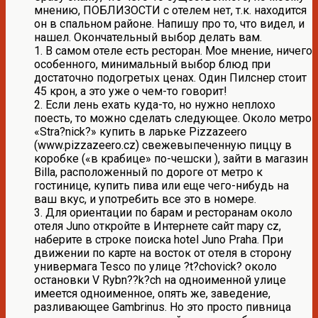
мнению, ПОБЛИЗОСТИ с отелем нет, т.к. находится
он в спальном районе. Напишу про то, что видел, и
нашел. Окончательный выбор делать вам.
1. В самом отеле есть ресторан. Мое мнение, ничего
особенного, минимальный выбор блюд при
достаточно подогретых ценах. Один Пилснер стоит
45 крон, а это уже о чем-то говорит!
2. Если лень ехать куда-то, но нужно неплохо
поесть, то можно сделать следующее. Около метро
«Stra?nick?» купить в ларьке Pizzazeero
(www.pizzazeero.cz) свежевыпеченную пиццу в
коробке («в крабице» по-чешски ), зайти в магазин
Billa, расположенный по дороге от метро к
гостинице, купить пива или еще чего-нибудь на
ваш вкус, и употребить все это в номере.
3. Для ориентации по барам и ресторанам около
отеля Juno откройте в Интернете сайт mapy cz,
наберите в строке поиска hotel Juno Praha. При
движении по карте на восток от отеля в сторону
универмага Tesco по улице ?t?chovick? около
остановки V Rybn??k?ch на одноименной улице
имеется одноименное, опять же, заведение,
разливающее Gambrinus. Но это просто пивница