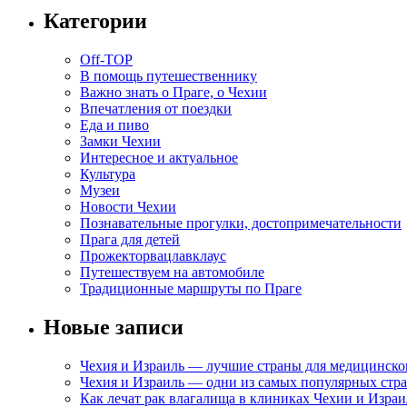
Категории
Off-TOP
В помощь путешественнику
Важно знать о Праге, о Чехии
Впечатления от поездки
Еда и пиво
Замки Чехии
Интересное и актуальное
Культура
Музеи
Новости Чехии
Познавательные прогулки, достопримечательности
Прага для детей
Прожекторвацлавклаус
Путешествуем на автомобиле
Традиционные маршруты по Праге
Новые записи
Чехия и Израиль — лучшие страны для медицинско
Чехия и Израиль — одни из самых популярных стра
Как лечат рак влагалища в клиниках Чехии и Израи