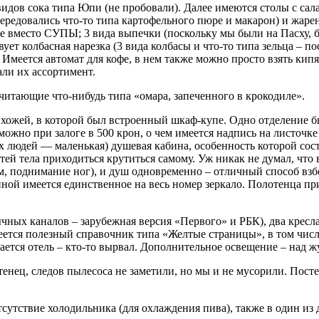
видов сока типа Юпи (не пробовали). Далее имеются столы с сал
 чередовались что-то типа картофельного пюре и макарон) и жар
ле вместо СУПЫ; 3 вида выпечки (поскольку мы были на Пасху, 
ет колбасная нарезка (3 вида колбасы и что-то типа зельца – п
. Имеется автомат для кофе, в нем также можно просто взять кип
али их ассортимент.
очитающие что-нибудь типа «омара, запеченного в крокодиле».
ожей, в которой был встроенный шкаф-купе. Одно отделение бы
ожно при залоге в 500 крон, о чем имеется надпись на листочке
х людей — маленькая) душевая кабина, особенность которой сост
й тела приходиться крутиться самому. Уж никак не думал, что 
м, поднимание ног), и душ одновременно – отличный способ взб
ой имеется единственное на весь номер зеркало. Полотенца при
зычных каналов – зарубежная версия «Первого» и РБК), два крес
меется полезный справочник типа «Желтые страницы», в том чис
агается отель – кто-то вырвал. Дополнительное освещение – над
енец, следов пылесоса не заметили, но мы и не мусорили. Посте
сутствие холодильника (для охлаждения пива), также в один из д