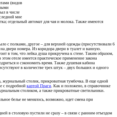
атами (видов
еными
был в числе
оследний мне
ятка; отдельный автомат для чая и молока. Также имеются
ло с полками, другое – для верхней одежды (присутствовали 6
 на двери номера. Из коридора двери в туалет и ванную.
оит в том, что лейка душа прикручена к стене. Таким образом,
в этом отеле имеется практическое применение закона
одриться и сэкономить время. Также душевая кабина
сутствуют в количестве трех штук – двух больших и одного
ла, журнальный столик, прикроватная тумбочка. В еще одной
ле с подробной
картой Праги
. Как и положено, в справочнике
 журнальным столиком, а также прикроватные светильники.
льное белье не менялось, возможно, идет смена при
ней в столовую пустили не сразу – в связи с ранним отъездом