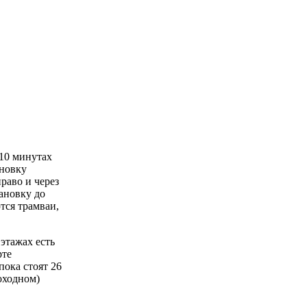
 10 минутах
ановку
право и через
тановку до
ются трамваи,
 этажах есть
рте
пока стоят 26
оходном)