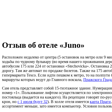
Отзыв об отеле «Juno»
Расположен недалеко от центра (5 остановок на метро или 9 мин
ходьбы по чудному бульвару (во время нашего проживания дере
автобусом 175 или 224 от остановки «Stechovicka». Остановка 2
дорогу. Там же автомат по продаже билетов. Также на 175 авто
гипермаркета Tesco. Если идти пешком к метро, то на полпути б
маршруты которых ведут до Главного вокзала,
Пражского Град
Сам отель представляет собой 15-тиэтажное здание. Нумерация 
номер «1». Пользование лифтом осуществляется по электронном
постояльца (выдается на каждого). На рецепции говорят по-рус
крон, но
с 1 июля будут 32
). В холле отеля имеется
карта Праги
ассортимент меньше, зато имеется компьютер. Условия пользов