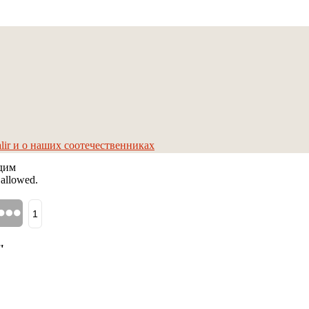
lir и о наших соотечественниках
адим
 allowed.
1
"