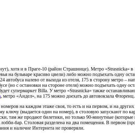
ут), хотя и в Праге-10 (район Страшнице). Метро «Strasnicka» в
вья на бульваре красиво цвели) либо можно подъехать одну ост
24 автобуса налево от выхода из отеля, 175 в сторону метро – на
бусе (но с остановки на стороне отеля) можно подъехать одну ос
удет супермаркет Billa. У метро «Strasnicka» также останавлива
а
, метро «Андел», на 175 можно доехать до автовокзала Флоренц.
номеров на каждом этаже своя, то есть и на первом, и на других
у ключу (выдается один на номер), в столовую запускают по ка
ски, там же продают билетики, но только 90-минутные (которые 
, лобби-бар. Столовая разделена на два помещения. В первом (пр
ания и наличие Интернета не проверяли.