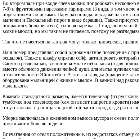
Во втором зале при входе слева можно попробовать несколько 
7-8) и фруктовыми нарезками; гарнирами (3 вида, в том числе
порезанными сосисками. Пару раз попадались даже на том сто
выпечки и Пасхальный пирог в виде барашка). Также присутству
понравился больше всего), сырная нарезка – 1 вид, но вкусный
всякие мюсли, но мы таким не питаемся, поэтому не разглядыв
Так что не наесться на завтрак могут только привереды, предп
Наш номер представлял собой однокомнатное помещение с прих
вешалок). Также в шкафу спрятан сейф, активировать который м
Санузел раздельный, в ванной комнате небольшая (а для полны
вместо обычного движения лейкой душа для мытья нужных часте
относительности Эйнштейна. А что – и зарядка (вращение тазо
оборудована мыльницей с жидким мылом. В ванной над раковин
маленького.
Комната стандартного размера, имеется телевизор (из русскоя
тумбочке под телевизором (сам он висит напротив кровати) и
отсутствовала страница с картой той части города, где распол
Уборка заключалась в ежедневном выносе мусора и смене полот
проживании больше недели.
Впечатления от отеля положительные, из недостатков отмечу от