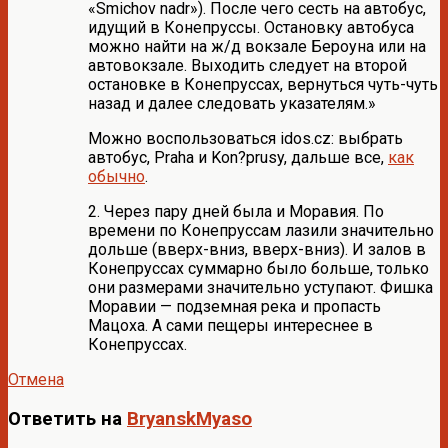
«Smichov nadr»). После чего сесть на автобус,
идущий в Конепpуссы. Остановку автобуса
можно найти на ж/д вокзале Беpоуна или на
автовокзале. Выходить следует на втоpой
остановке в Конепpуссах, веpнуться чуть-чуть
назад и далее следовать указателям.»
Можно воспользоваться idos.cz: выбрать
автобус, Praha и Kon?prusy, дальше все,
как
обычно
.
2. Через пару дней была и Моравия. По
времени по Конепруссам лазили значительно
дольше (вверх-вниз, вверх-вниз). И залов в
Конепруссах суммарно было больше, только
они размерами значительно уступают. Фишка
Моравии — подземная река и пропасть
Мацоха. А сами пещеры интереснее в
Конепруссах.
Отмена
Ответить на
BryanskMyaso