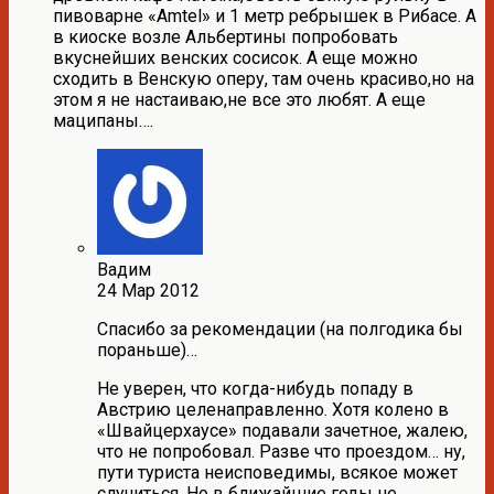
пивоварне «Amtel» и 1 метр ребрышек в Рибасе. А
в киоске возле Альбертины попробовать
вкуснейших венских сосисок. А еще можно
сходить в Венскую оперу, там очень красиво,но на
этом я не настаиваю,не все это любят. А еще
маципаны….
Вадим
24 Мар 2012
Спасибо за рекомендации (на полгодика бы
пораньше)…
Не уверен, что когда-нибудь попаду в
Австрию целенаправленно. Хотя колено в
«Швайцерхаусе» подавали зачетное, жалею,
что не попробовал. Разве что проездом… ну,
пути туриста неисповедимы, всякое может
случиться. Но в ближайшие годы не