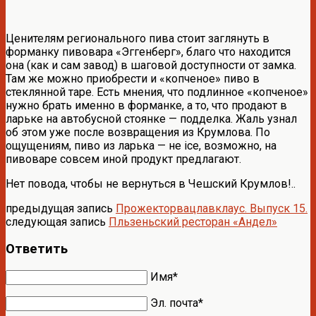
Ценителям регионального пива стоит заглянуть в
форманку пивовара «Эггенберг», благо что находится
она (как и сам завод) в шаговой доступности от замка.
Там же можно приобрести и «копченое» пиво в
стеклянной таре. Есть мнения, что подлинное «копченое»
нужно брать именно в форманке, а то, что продают в
ларьке на автобусной стоянке — подделка. Жаль узнал
об этом уже после возвращения из Крумлова. По
ощущениям, пиво из ларька — не ice, возможно, на
пивоваре совсем иной продукт предлагают.
Нет повода, чтобы не вернуться в Чешский Крумлов!..
предыдущая запись
Прожекторвацлавклаус. Выпуск 15.
следующая запись
Пльзеньский ресторан «Андел»
Ответить
Имя*
Эл. почта*