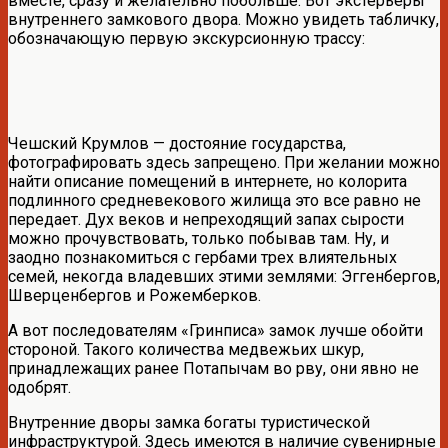
вместе, сразу и желательно побольше. Вот экстерьеры
внутреннего замкового двора. Можно увидеть табличку,
обозначающую первую экскурсионную трассу:
Чешский Крумлов — достояние государства,
фотографировать здесь запрещено. При желании можно
найти описание помещений в интернете, но колорита
подлинного средневекового жилища это все равно не
передает. Дух веков и непреходящий запах сырости
можно прочувствовать, только побывав там. Ну, и
заодно познакомиться с гербами трех влиятельных
семей, некогда владевших этими землями: Эггенбергов,
Шверценбергов и Рожемберков.
А вот последователям «Гринписа» замок лучше обойти
стороной. Такого количества медвежьих шкур,
принадлежащих ранее Потапычам во рву, они явно не
одобрят.
Внутренние дворы замка богаты туристической
инфраструктурой. Здесь имеются в наличие сувенирные