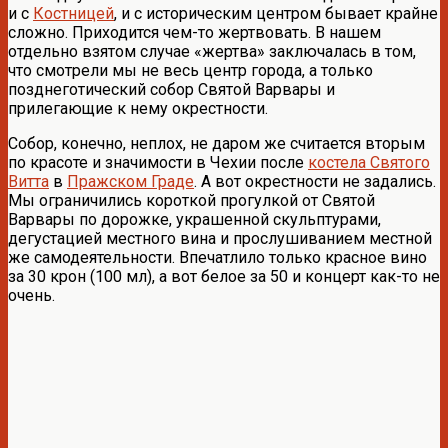
и с
Костницей
, и с историческим центром бывает крайне
сложно. Приходится чем-то жертвовать. В нашем
отдельно взятом случае «жертва» заключалась в том,
что смотрели мы не весь центр города, а только
позднеготический собор Святой Варвары и
прилегающие к нему окрестности.
Собор, конечно, неплох, не даром же считается вторым
по красоте и значимости в Чехии после
костела Святого
Витта
в
Пражском Граде
. А вот окрестности не задались.
Мы ограничились короткой прогулкой от Святой
Варвары по дорожке, украшенной скульптурами,
дегустацией местного вина и прослушиванием местной
же самодеятельности. Впечатлило только красное вино
за 30 крон (100 мл), а вот белое за 50 и концерт как-то не
очень.