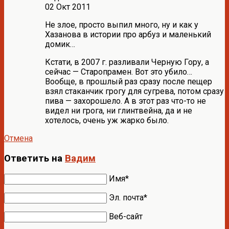
02 Окт 2011
Не злое, просто выпил много, ну и как у
Хазанова в истории про арбуз и маленький
домик…
Кстати, в 2007 г. разливали Черную Гору, а
сейчас — Старопрамен. Вот это убило…
Вообще, в прошлый раз сразу после пещер
взял стаканчик грогу для сугрева, потом сразу
пива — захорошело. А в этот раз что-то не
видел ни грога, ни глинтвейна, да и не
хотелось, очень уж жарко было.
Отмена
Ответить на
Вадим
Имя*
Эл. почта*
Веб-сайт