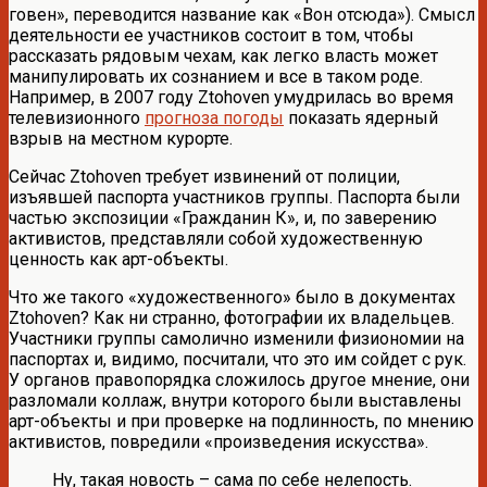
говен», переводится название как «Вон отсюда»). Смысл
деятельности ее участников состоит в том, чтобы
рассказать рядовым чехам, как легко власть может
манипулировать их сознанием и все в таком роде.
Например, в 2007 году Ztohoven умудрилась во время
телевизионного
прогноза погоды
показать ядерный
взрыв на местном курорте.
Сейчас Ztohoven требует извинений от полиции,
изъявшей паспорта участников группы. Паспорта были
частью экспозиции «Гражданин К», и, по заверению
активистов, представляли собой художественную
ценность как арт-объекты.
Что же такого «художественного» было в документах
Ztohoven? Как ни странно, фотографии их владельцев.
Участники группы самолично изменили физиономии на
паспортах и, видимо, посчитали, что это им сойдет с рук.
У органов правопорядка сложилось другое мнение, они
разломали коллаж, внутри которого были выставлены
арт-объекты и при проверке на подлинность, по мнению
активистов, повредили «произведения искусства».
Ну, такая новость – сама по себе нелепость.