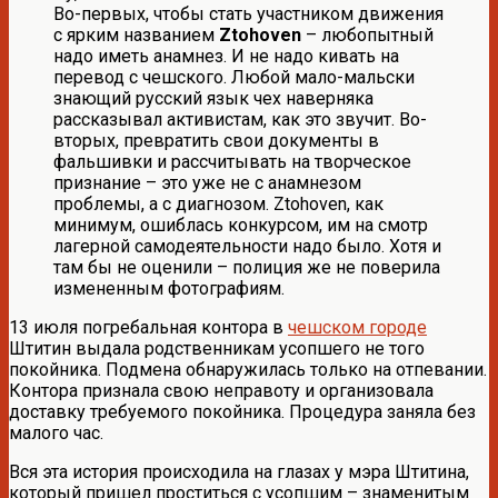
Во-первых, чтобы стать участником движения
с ярким названием
Ztohoven
– любопытный
надо иметь анамнез. И не надо кивать на
перевод с чешского. Любой мало-мальски
знающий русский язык чех наверняка
рассказывал активистам, как это звучит. Во-
вторых, превратить свои документы в
фальшивки и рассчитывать на творческое
признание – это уже не с анамнезом
проблемы, а с диагнозом. Ztohoven, как
минимум, ошиблась конкурсом, им на смотр
лагерной самодеятельности надо было. Хотя и
там бы не оценили – полиция же не поверила
измененным фотографиям.
13 июля погребальная контора в
чешском городе
Штитин выдала родственникам усопшего не того
покойника. Подмена обнаружилась только на отпевании.
Контора признала свою неправоту и организовала
доставку требуемого покойника. Процедура заняла без
малого час.
Вся эта история происходила на глазах у мэра Штитина,
который пришел проститься с усопшим – знаменитым