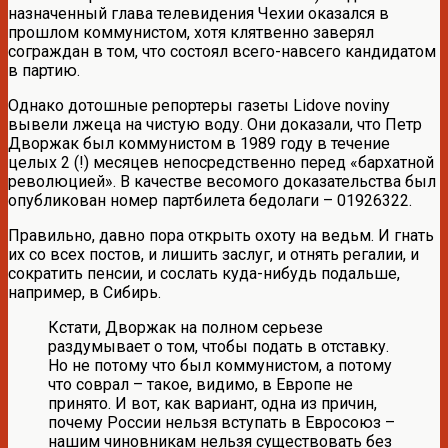
назначенный глава телевидения Чехии оказался в
прошлом коммунистом, хотя клятвенно заверял
сограждан в том, что состоял всего-навсего кандидатом
в партию.
Однако дотошные репортеры газеты Lidove noviny
вывели лжеца на чистую воду. Они доказали, что Петр
Дворжак был коммунистом в 1989 году в течение
целых 2 (!) месяцев непосредственно перед «бархатной
революцией». В качестве весомого доказательства был
опубликован номер партбилета бедолаги – 01926322.
Правильно, давно пора открыть охоту на ведьм. И гнать
их со всех постов, и лишить заслуг, и отнять регалии, и
сократить пенсии, и сослать куда-нибудь подальше,
например, в Сибирь.
Кстати, Дворжак на полном серьезе
раздумывает о том, чтобы подать в отставку.
Но не потому что был коммунистом, а потому
что соврал – такое, видимо, в Европе не
принято. И вот, как вариант, одна из причин,
почему России нельзя вступать в Евросоюз –
нашим чиновникам нельзя существовать без