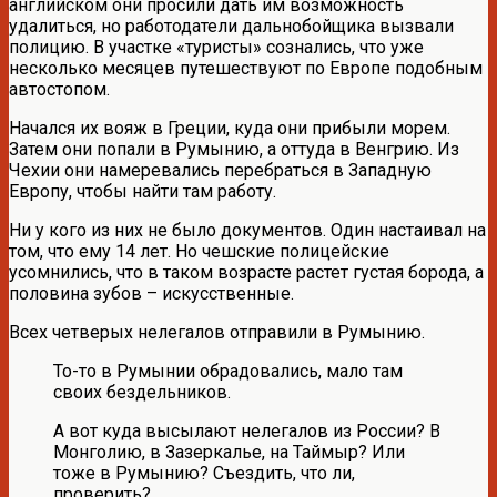
английском они просили дать им возможность
удалиться, но работодатели дальнобойщика вызвали
полицию. В участке «туристы» сознались, что уже
несколько месяцев путешествуют по Европе подобным
автостопом.
Начался их вояж в Греции, куда они прибыли морем.
Затем они попали в Румынию, а оттуда в Венгрию. Из
Чехии они намеревались перебраться в Западную
Европу, чтобы найти там работу.
Ни у кого из них не было документов. Один настаивал на
том, что ему 14 лет. Но чешские полицейские
усомнились, что в таком возрасте растет густая борода, а
половина зубов – искусственные.
Всех четверых нелегалов отправили в Румынию.
То-то в Румынии обрадовались, мало там
своих бездельников.
А вот куда высылают нелегалов из России? В
Монголию, в Зазеркалье, на Таймыр? Или
тоже в Румынию? Съездить, что ли,
проверить?..