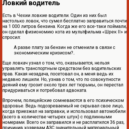
Ловкий водитель
Есть в Чехии ловкие водители. Один из них был
настолько ловок, что сумел бесплатно заправиться почти
на 1 000 литров бензина. Когда же его все-таки поймали,
он сделал физиономию кота из мультфильма «Шрек II» и
спросил:
А разве плату за бензин не отменили в связи с
экономическим кризисом?..
Еще ловкач узнал о том, что, оказывается, нельзя
управлять транспортным средством без водительских
прав. Какая незадача, посетовал он, а меня ведь их
недавно лишили. Но, узнав о том, что по совокупности
деяний ему грозит около трех лет тюрьмы, он перестал
придуриваться и потребовал адвоката.
Впрочем, полицейские сомневаются в его психическом
здоровье. Ведь подозреваемый не скрывал свое лицо,
когда приезжал на заправки, и использовал автомобили
(всего в количестве четырех штук) с подлинными
номерами. Всего он заправился и не расплатился 36 раз,
причинив хозяевам АЗС значительный материальный