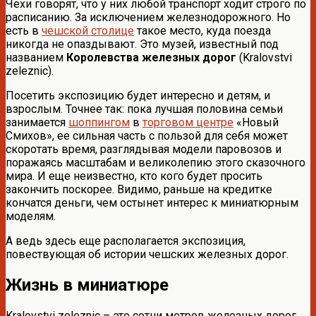
Чехи говорят, что у них любой транспорт ходит строго по
расписанию. За исключением железнодорожного. Но
есть в
чешской столице
такое место, куда поезда
никогда не опаздывают. Это музей, известный под
названием
Королевства железных дорог
(Kralovstvi
zeleznic).
Посетить экспозицию будет интересно и детям, и
взрослым. Точнее так: пока лучшая половина семьи
занимается
шоппингом
в
торговом центре
«Новый
Смихов», ее сильная часть с пользой для себя может
скоротать время, разглядывая модели паровозов и
поражаясь масштабам и великолепию этого сказочного
мира. И еще неизвестно, кто кого будет просить
закончить поскорее. Видимо, раньше на кредитке
кончатся деньги, чем остынет интерес к миниатюрным
моделям.
А ведь здесь еще располагается экспозиция,
повествующая об истории чешских железных дорог.
Жизнь в миниатюре
Kralovstvi zeleznic – это сотни метров железных дорог,