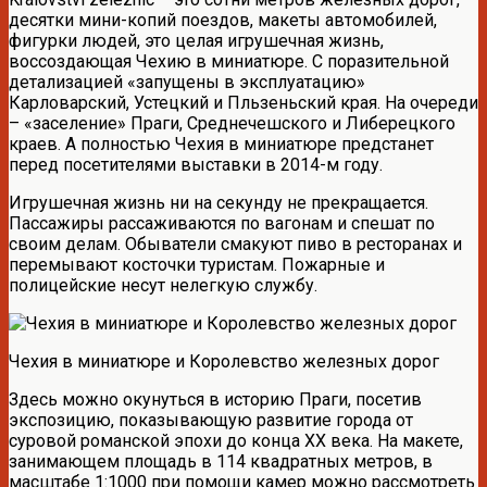
десятки мини-копий поездов, макеты автомобилей,
фигурки людей, это целая игрушечная жизнь,
воссоздающая Чехию в миниатюре. С поразительной
детализацией «запущены в эксплуатацию»
Карловарский, Устецкий и Пльзеньский края. На очереди
– «заселение» Праги, Среднечешского и Либерецкого
краев. А полностью Чехия в миниатюре предстанет
перед посетителями выставки в 2014-м году.
Игрушечная жизнь ни на секунду не прекращается.
Пассажиры рассаживаются по вагонам и спешат по
своим делам. Обыватели смакуют пиво в ресторанах и
перемывают косточки туристам. Пожарные и
полицейские несут нелегкую службу.
Чехия в миниатюре и Королевство железных дорог
Здесь можно окунуться в историю Праги, посетив
экспозицию, показывающую развитие города от
суровой романской эпохи до конца XX века. На макете,
занимающем площадь в 114 квадратных метров, в
масштабе 1:1000 при помощи камер можно рассмотреть