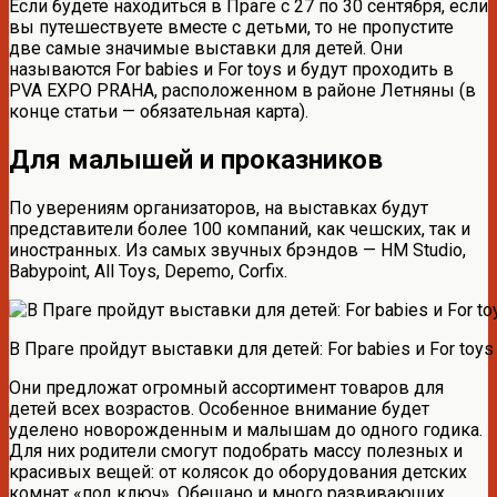
Если будете находиться в Праге с 27 по 30 сентября, если
вы путешествуете вместе с детьми, то не пропустите
две самые значимые выставки для детей. Они
называются For babies и For toys и будут проходить в
PVA EXPO PRAHA, расположенном в районе Летняны (в
конце статьи — обязательная карта).
Для малышей и проказников
По уверениям организаторов, на выставках будут
представители более 100 компаний, как чешских, так и
иностранных. Из самых звучных брэндов — HM Studio,
Babypoint, All Toys, Depemo, Corfix.
В Праге пройдут выставки для детей: For babies и For toys
Они предложат огромный ассортимент товаров для
детей всех возрастов. Особенное внимание будет
уделено новорожденным и малышам до одного годика.
Для них родители смогут подобрать массу полезных и
красивых вещей: от колясок до оборудования детских
комнат «под ключ». Обещано и много развивающих