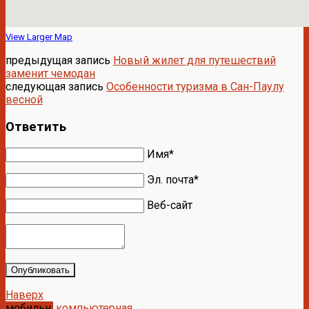
View Larger Map
предыдущая запись
Новый жилет для путешествий
заменит чемодан
следующая запись
Особенности туризма в Сан-Паулу
весной
Ответить
Имя*
Эл. почта*
Веб-сайт
Опубликовать
Наверх
мобильн.
компьютерная