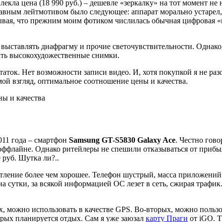
екла цена (18 990 руб.) – дешевле «зеркалку» на тот момент не 
лавным лейтмотивом было следующее: аппарат морально устарел,
итывая, что прежним моим фотиком числилась обычная цифровая 
 выставлять диафрагму и прочие светочувствительности. Однако
ать высокохудожественные снимки.
ток. Нет возможности записи видео. И, хотя покупкой я не разо
мой взгляд, оптимальное соотношение цены и качества.
011 года – смартфон
Samsung GT-S5830 Galaxy Ace
. Честно гово
в оффлайне. Однако ритейлеры не спешили отказываться от прибыл
руб. Шутка ли?..
тление более чем хорошее. Телефон шустрый, масса приложений 
 на сутки, за всякой информацией ОС лезет в сеть, сжирая траф
х, можно использовать в качестве GPS. Во-вторых, можно польз
торых планируется отдых. Сам я уже заюзал
карту Праги
от iGO. Т