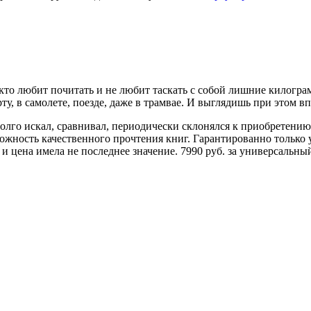
 кто любит почитать и не любит таскать с собой лишние килогра
у, в самолете, поезде, даже в трамвае. И выглядишь при этом в
Долго искал, сравнивал, периодически склонялся к приобретени
ожность качественного прочтения книг. Гарантированно только у
 и цена имела не последнее значение. 7990 руб. за универсальны