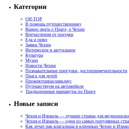
Категории
Off-TOP
В помощь путешественнику
Важно знать о Праге, о Чехии
Впечатления от поездки
Еда и пиво
Замки Чехии
Интересное и актуальное
Культура
Музеи
Новости Чехии
Познавательные прогулки, достопримечательности
Прага для детей
Прожекторвацлавклаус
Путешествуем на автомобиле
Традиционные маршруты по Праге
Новые записи
Чехия и Израиль — лучшие страны для медицинско
Чехия и Израиль — одни из самых популярных стра
Как лечат рак влагалища в клиниках Чехии и Израи