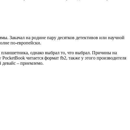
ммы. Закачал на родине пару десятков детективов или научной
полне по-европейски.
ю планшетника, однако выбрал то, что выбрал. Причины на
 PocketBook читается формат fb2, также у этого производителя
й девайс – приемлемо.