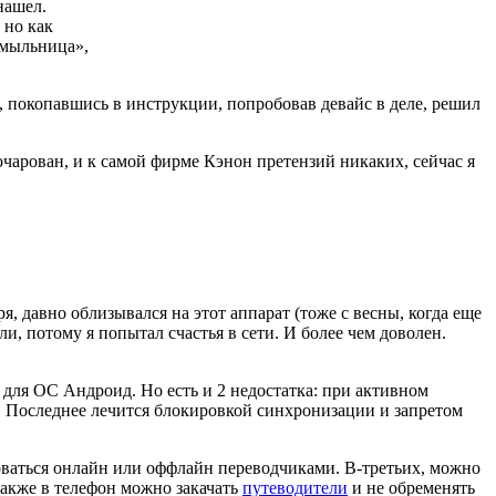
нашел.
 но как
«мыльница»,
, покопавшись в инструкции, попробовав девайс в деле, решил
чарован, и к самой фирме Кэнон претензий никаких, сейчас я
ря, давно облизывался на этот аппарат (тоже с весны, когда еще
и, потому я попытал счастья в сети. И более чем доволен.
для ОС Андроид. Но есть и 2 недостатка: при активном
ик. Последнее лечится блокировкой синхронизации и запретом
оваться онлайн или оффлайн переводчиками. В-третьих, можно
акже в телефон можно закачать
путеводители
и не обременять