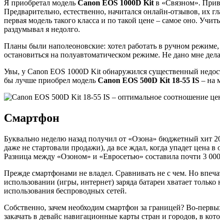
Я приобретал модель
Canon EOS 1000D Kit
в «Связном». Привл
Предварительно, естественно, начитался онлайн-отзывов, их г
первая модель такого класса и по такой цене – самое оно. Уч
раздумывал я недолго.
Планы были наполеоновские: хотел работать в ручном режиме,
остановиться на полуавтоматическом режиме. Не дано мне дел
Увы, у Canon EOS 1000D Kit обнаружился существенный недоста
бы лучше приобрел модель
Canon EOS 500D Kit 18-55 IS
– на 
Смартфон
Буквально неделю назад получил от «Озона» бюджетный хит 2
даже не стартовали продажи), да все ждал, когда упадет цена 
Разница между «Озоном» и «Евросетью» составила почти 3 000 
Прежде смартфонами не владел. Сравнивать не с чем. Но впеча
использовании (игры, интернет) заряда батареи хватает только
использования беспроводных сетей.
Собственно, зачем необходим смартфон за границей? Во-первы
закачать в девайс навигационные карты стран и городов, в ко