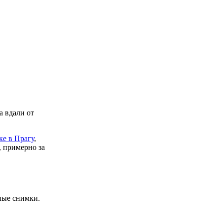
а вдали от
ке в Прагу
,
, примерно за
ные снимки.