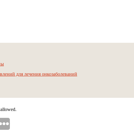
ны
авлений для лечения онкозаболеваний
 allowed.