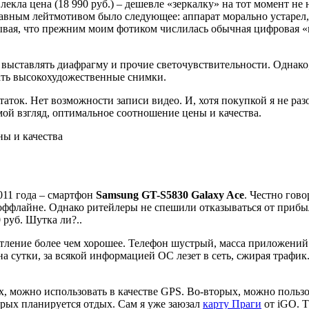
екла цена (18 990 руб.) – дешевле «зеркалку» на тот момент не 
лавным лейтмотивом было следующее: аппарат морально устарел,
итывая, что прежним моим фотиком числилась обычная цифровая 
 выставлять диафрагму и прочие светочувствительности. Однако
ать высокохудожественные снимки.
ток. Нет возможности записи видео. И, хотя покупкой я не разо
мой взгляд, оптимальное соотношение цены и качества.
011 года – смартфон
Samsung GT-S5830 Galaxy Ace
. Честно гово
в оффлайне. Однако ритейлеры не спешили отказываться от прибыл
руб. Шутка ли?..
тление более чем хорошее. Телефон шустрый, масса приложений 
 на сутки, за всякой информацией ОС лезет в сеть, сжирая траф
х, можно использовать в качестве GPS. Во-вторых, можно польз
торых планируется отдых. Сам я уже заюзал
карту Праги
от iGO. Т