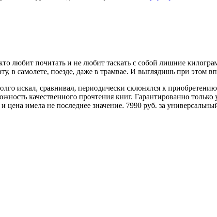
 кто любит почитать и не любит таскать с собой лишние килогра
у, в самолете, поезде, даже в трамвае. И выглядишь при этом в
Долго искал, сравнивал, периодически склонялся к приобретени
ожность качественного прочтения книг. Гарантированно только у
 и цена имела не последнее значение. 7990 руб. за универсальны