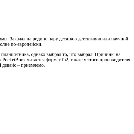
ммы. Закачал на родине пару десятков детективов или научной
полне по-европейски.
ю планшетника, однако выбрал то, что выбрал. Причины на
 PocketBook читается формат fb2, также у этого производителя
й девайс – приемлемо.