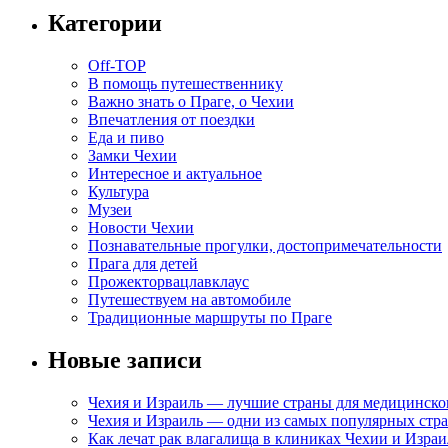
Категории
Off-TOP
В помощь путешественнику
Важно знать о Праге, о Чехии
Впечатления от поездки
Еда и пиво
Замки Чехии
Интересное и актуальное
Культура
Музеи
Новости Чехии
Познавательные прогулки, достопримечательности
Прага для детей
Прожекторвацлавклаус
Путешествуем на автомобиле
Традиционные маршруты по Праге
Новые записи
Чехия и Израиль — лучшие страны для медицинско
Чехия и Израиль — одни из самых популярных стра
Как лечат рак влагалища в клиниках Чехии и Израи