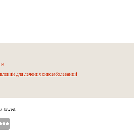
ны
авлений для лечения онкозаболеваний
 allowed.