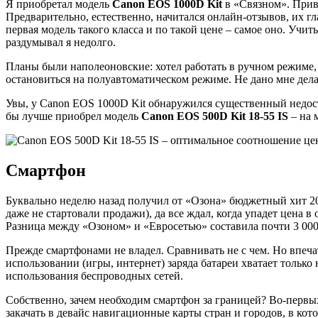
Я приобретал модель
Canon EOS 1000D Kit
в «Связном». Привл
Предварительно, естественно, начитался онлайн-отзывов, их г
первая модель такого класса и по такой цене – самое оно. Уч
раздумывал я недолго.
Планы были наполеоновские: хотел работать в ручном режиме,
остановиться на полуавтоматическом режиме. Не дано мне дел
Увы, у Canon EOS 1000D Kit обнаружился существенный недоста
бы лучше приобрел модель
Canon EOS 500D Kit 18-55 IS
– на 
Смартфон
Буквально неделю назад получил от «Озона» бюджетный хит 2
даже не стартовали продажи), да все ждал, когда упадет цена 
Разница между «Озоном» и «Евросетью» составила почти 3 000 
Прежде смартфонами не владел. Сравнивать не с чем. Но впеча
использовании (игры, интернет) заряда батареи хватает только
использования беспроводных сетей.
Собственно, зачем необходим смартфон за границей? Во-первы
закачать в девайс навигационные карты стран и городов, в ко