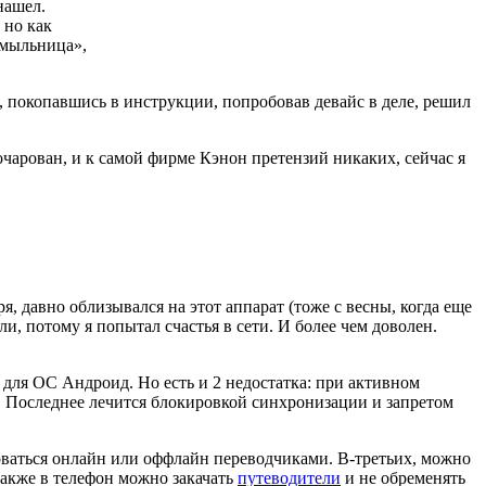
нашел.
 но как
«мыльница»,
, покопавшись в инструкции, попробовав девайс в деле, решил
чарован, и к самой фирме Кэнон претензий никаких, сейчас я
ря, давно облизывался на этот аппарат (тоже с весны, когда еще
и, потому я попытал счастья в сети. И более чем доволен.
для ОС Андроид. Но есть и 2 недостатка: при активном
ик. Последнее лечится блокировкой синхронизации и запретом
оваться онлайн или оффлайн переводчиками. В-третьих, можно
акже в телефон можно закачать
путеводители
и не обременять