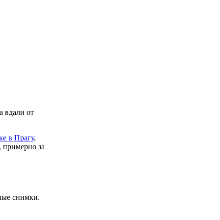
а вдали от
ке в Прагу
,
, примерно за
ные снимки.