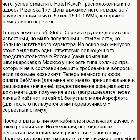
чего, успел отхватить Hotel Kaval?r, расположенный по
адресу Plzenska 177. Цена двухместного номера за 7
ночей составила чуть более 16 000 WMR, которые я
немедленно перевел.
Теперь немного об iGlobe. Сервис в рунете достаточно
известный, но мало популярный. Отзывы есть, но
больше негативного характера. Из основных минусов
стоит выделить один: отсутствие полноценного
представительства в России (сама компания
швейцарская); в Москве у них есть типа колл-центра,
который не в состоянии решить проблемные вопросы,
если таковые возникнут. Теперь немного плюсов:
оплата ВебМани (для меня это имело принципиальное и
решающее значение), предоставление официального
документа для получения визы (запрашивается через
личный кабинет на сайте), бонусные мили Аэрофлота
(для тех, кто пользуется этим перевозчиком –
серьезный стимул).
После оплаты в личном кабинете я распечатал ваучер и
электронный чек. Но сомнения, порожденные
негативными отзывами в рунете, все-таки гложут.
Поэтому сделаю так: напишу в отель письмо с просьбой