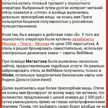
попытка купить готовый турпакет у лоукостного
оператора. Выбранный путем долгих интернет-метаний
отель оказался в «стопе» и вообще выяснилась
довольно прискорбная вещь: на конец мая Прага
пользуется бешеной популярностью у российских
путешественников.
Коли так, был введен в действие план «Б». У того же
лоукостного оператора были куплены
авиабилеты
Москва – Прага – Москва
по цене 290 евро/штука. А
отель я решил бронировать самостоятельно, используя
электронные денежные знаки — сиречь ВебМани.
При помощи
Мегастока
были выявлены несколько
сайтов, предоставляющие подобные услуги. Но реально
забронировать отель за ВебМани получилось только в
iGlobe
, остальные предпочитали банковские карты или
Яндекс.Деньги (ozon.travel).
Далее выяснилась еще более прискорбная вещь. Отели
на конец мая бронируют по всему миру так активно, что
количество предложений с ценой номера до 2 000 руб./
сутки уменьшалось прямо на глазах катастрофическими
темпами. Поняв, что выбирать скоро будет вообще не из