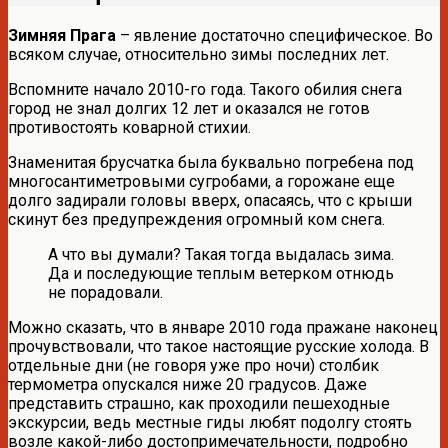
Зимняя Прага
– явление достаточно специфическое. Во
всяком случае, относительно зимы последних лет.
Вспомните начало 2010-го года. Такого обилия снега
город не знал долгих 12 лет и оказался не готов
противостоять коварной стихии.
Знаменитая брусчатка была буквально погребена под
многосантиметровыми сугробами, а горожане еще
долго задирали головы вверх, опасаясь, что с крыши
скинут без предупреждения огромный ком снега.
А что вы думали? Такая тогда выдалась зима.
Да и последующие теплым ветерком отнюдь
не порадовали.
Можно сказать, что в январе 2010 года пражане наконец
прочувствовали, что такое настоящие русские холода. В
отдельные дни (не говоря уже про ночи) столбик
термометра опускался ниже 20 градусов. Даже
представить страшно, как проходили пешеходные
экскурсии, ведь местные гиды любят подолгу стоять
возле какой-либо достопримечательности, подробно