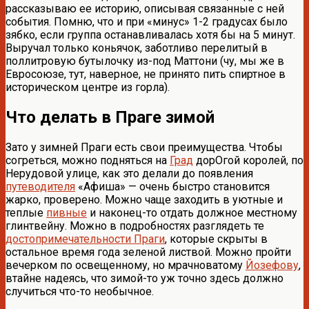
рассказываю ее историю, описывая связанные с ней
события. Помню, что и при «минус» 1-2 градусах было
зябко, если группа останавливалась хотя бы на 5 минут.
Выручал только коньячок, заботливо перелитый в
поллитровую бутылочку из-под Маттони (чу, мы же в
Евросоюзе, тут, наверное, не принято пить спиртное в
историческом центре из горла).
Что делать в Праге зимой
Зато у зимней Праги есть свои преимущества. Чтобы
согреться, можно подняться на
Град
дорОгой королей, по
Нерудовой улице, как это делали до появления
путеводителя
«Афиша» — очень быстро становится
жарко, проверено. Можно чаще заходить в уютные и
теплые
пивные
и наконец-то отдать должное местному
глинтвейну. Можно в подробностях разглядеть те
достопримечательности Праги
, которые скрыты в
остальное время года зеленой листвой. Можно пройти
вечерком по освещенному, но мрачноватому
Йозефову
,
втайне надеясь, что зимой-то уж точно здесь должно
случиться что-то необычное.