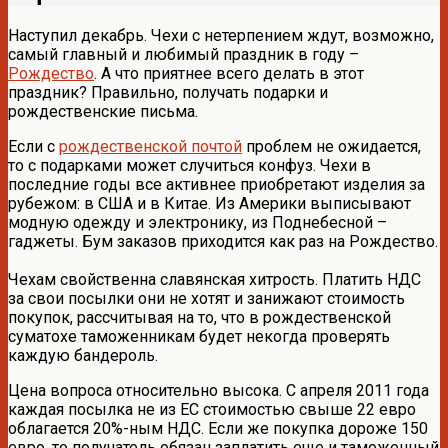
Наступил декабрь. Чехи с нетерпением ждут, возможно,
самый главный и любимый праздник в году –
Рождество
. А что приятнее всего делать в этот
праздник? Правильно, получать подарки и
рождественские письма.
Если с
рождественской почтой
проблем не ожидается,
то с подарками может случиться конфуз. Чехи в
последние годы все активнее приобретают изделия за
рубежом: в США и в Китае. Из Америки выписывают
модную одежду и электронику, из Поднебесной –
гаджеты. Бум заказов приходится как раз на Рождество.
Чехам свойственна славянская хитрость. Платить НДС
за свои посылки они не хотят и занижают стоимость
покупок, рассчитывая на то, что в рождественской
суматохе таможенникам будет некогда проверять
каждую бандероль.
Цена вопроса относительно высока. С апреля 2011 года
каждая посылка не из ЕС стоимостью свыше 22 евро
облагается 20%-ным НДС. Если же покупка дороже 150
евро, то получатель обязан заплатить еще и таможенный