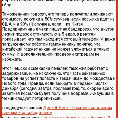
сбор.
Таможенники говорят, что теперь получатели занижают
стоимость покупки в 50% случаев, если посылка идет из
США, и в 90% (!) случаев, если – из Китая.
Предприимчивые чехи пишут на бандеролях, что внутри
лежит подарок стоимостью в 5 евро, а рентген
показывает, что там находится сотовый телефон. И даже
загруженному работой таможеннику понятно, что
китайский гаджет никак не может уложиться в такую
сумму. И дополнительной проверки хитрецам не
избежать.
Итог чешской смекалки печален: таможня работает с
задержками, и, не исключено, что часть заказанных
товаров не успеет попасть к заказчикам до Рождества и
Нового года. Правда, если выбрать в первых числах
декабря (сегодня, завтра, послезавтра), то, скорее всего,
заветная посылка будет получена вовремя. Живущим в
Чехии следует поторопиться!..
предыдущая запись
День 8. Вена. Памятник советским
воинам – освободителям
следующая запись
Прожекторвацлавклаус. Выпуск 20.