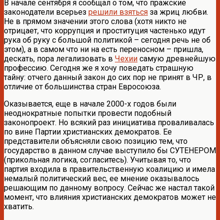
В начале сентября я сообщал о том, что пражские
законодатели всерьез
решили взяться
за жриц любви.
Не в прямом значении этого слова (хотя никто не
отрицает, что коррупция и проституция частенько идут
рука об руку с большой политикой – сегодня речь не об
этом), а в самом что ни на есть переносном – пришла,
дескать, пора легализовать в
Чехии
самую древнейшую
профессию. Сегодня же я хочу поведать страшную
тайну: отчего данный закон до сих пор не принят в ЧР, в
отличие от большинства стран Евросоюза.
Оказывается, еще в начале 2000-х годов были
неоднократные попытки провести подобный
законопроект. Но всякий раз инициатива проваливалась
по вине Партии христианских демократов. Ее
представители объясняли свою позицию тем, что
государство в данном случае выступило бы СУТЕНЕРОМ
(прикольная логика, согласитесь). Учитывая то, что
партия входила в правительственную коалицию и имела
немалый политический вес, ее мнение оказывалось
решающим по данному вопросу. Сейчас же настал такой
момент, что влияния христианских демократов может не
хватить.